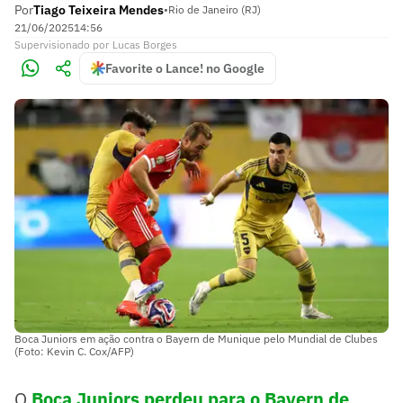
Por
Tiago Teixeira Mendes
•
Rio de Janeiro (RJ)
21/06/2025
14:56
Supervisionado
por
Lucas Borges
Favorite o Lance! no Google
Boca Juniors em ação contra o Bayern de Munique pelo Mundial de Clubes
(Foto: Kevin C. Cox/AFP)
O
Boca Juniors perdeu para o Bayern de