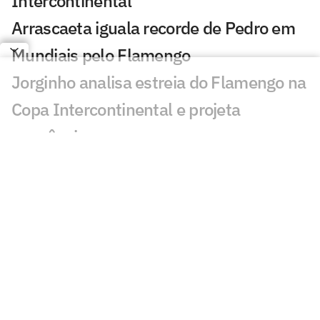
Intercontinental
Arrascaeta iguala recorde de Pedro em
Mundiais pelo Flamengo
Jorginho analisa estreia do Flamengo na
Copa Intercontinental e projeta
sequência
Bruno Henrique analisa confronto com
Cruz Azul e projeta próximo jogo:
'Mundial sempre é difícil'
Jogadores do Flamengo estão
pendurados na Copa Intercontinental?
Entenda regulamento