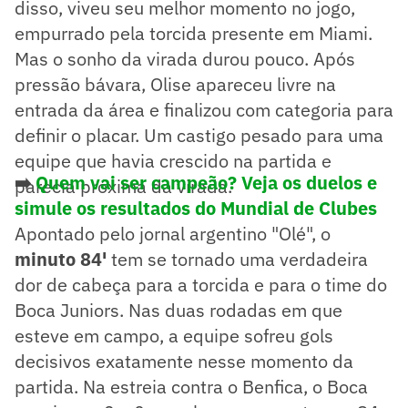
disso, viveu seu melhor momento no jogo,
empurrado pela torcida presente em Miami.
Mas o sonho da virada durou pouco. Após
pressão bávara, Olise apareceu livre na
entrada da área e finalizou com categoria para
definir o placar. Um castigo pesado para uma
equipe que havia crescido na partida e
➡️
Quem vai ser campeão? Veja os duelos e
parecia próxima da virada.
simule os resultados do Mundial de Clubes
Apontado pelo jornal argentino "Olé", o
minuto 84'
tem se tornado uma verdadeira
dor de cabeça para a torcida e para o time do
Boca Juniors. Nas duas rodadas em que
esteve em campo, a equipe sofreu gols
decisivos exatamente nesse momento da
partida. Na estreia contra o Benfica, o Boca