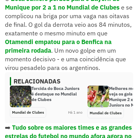
Munique por 2 a 1 no Mundial de Clubes
e se
complicou na briga por uma vaga nas oitavas
de final. O gol da derrota veio aos 84 minutos,
exatamente o mesmo minuto em que
Otamendi empatou para o Benfica na
primeira rodada
. Um novo golpe em um
momento decisivo - e uma coincidência que
virou pesadelo para os argentinos.
RELACIONADAS
Torcida do Boca Juniors
Melhores mom
é destaque no Mundial
veja os gols d
de Clubes
Munique 2 x 1
Juniors no Mu
Mundial de Clubes
Há 1 ano
Mundial de Clubes
➡️
Tudo sobre os maiores times e as grandes
estrelas do futebol no mundo afora agora no