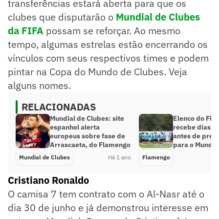
transferências estará aberta para que os
clubes que disputarão o
Mundial de Clubes
da FIFA
possam se reforçar. Ao mesmo
tempo, algumas estrelas estão encerrando os
vínculos com seus respectivos times e podem
pintar na Copa do Mundo de Clubes. Veja
alguns nomes.
RELACIONADAS
Mundial de Clubes: site
Elenco do Fl
espanhol alerta
recebe dias de
europeus sobre fase de
antes de prep
Arrascaeta, do Flamengo
para o Mundia
Mundial de Clubes
Há 1 ano
Flamengo
Cristiano Ronaldo
O camisa 7 tem contrato com o Al-Nasr até o
dia 30 de junho e já demonstrou interesse em