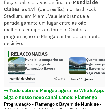
forças pelas oitavas de final do
Mundial de
Clubes
, às 17h (de Brasília), no Hard Rock
Stadium, em Miami. Vale lembrar que a
partida garante um lugar entre as oito
melhores equipes do torneio. Confira a
programação do Mengão antes do confronto
decisivo.
RELACIONADAS
Mundial: acompanhe ao
Quanto custa
vivo pré-jogo de
ingressos par
Flamengo x Bayern
x Bayern no M
Veja valores
Mundial de Clubes
Há 1 ano
Lance! Negócios
➡️ Tudo sobre o Mengão agora no WhatsApp.
Siga o nosso novo canal Lance! Flamengo
Programação - Flamengo x Bayern de Munique -