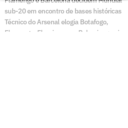
Flamengo e Barcelona decidem Mundial
sub-20 em encontro de bases históricas
Técnico do Arsenal elogia Botafogo,
Flamengo, Fluminense e Palmeiras; veja
José Mourinho revela ter torcido para
brasileiro no Mundial
Coritiba acerta com atacante que
disputou o Mundial de Clubes
Jornal europeu crava crise de time após
o Mundial de Clubes: 'O pior da história'
Chelsea anuncia primeiro reforço após
título do Mundial de Clubes