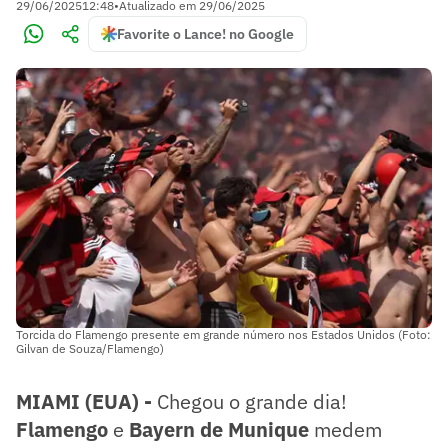
29/06/2025
12:48
•
Atualizado em
29/06/2025
Favorite o Lance! no Google
Torcida do Flamengo presente em grande número nos Estados Unidos (Foto:
Gilvan de Souza/Flamengo)
MIAMI (EUA) -
Chegou o grande dia!
Flamengo
e
Bayern de Munique
medem