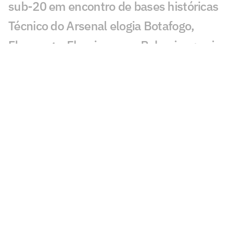
sub-20 em encontro de bases históricas
Técnico do Arsenal elogia Botafogo,
Flamengo, Fluminense e Palmeiras; veja
José Mourinho revela ter torcido para
brasileiro no Mundial
Coritiba acerta com atacante que
disputou o Mundial de Clubes
Jornal europeu crava crise de time após
o Mundial de Clubes: 'O pior da história'
Chelsea anuncia primeiro reforço após
título do Mundial de Clubes
Fluminense já recebeu parte da