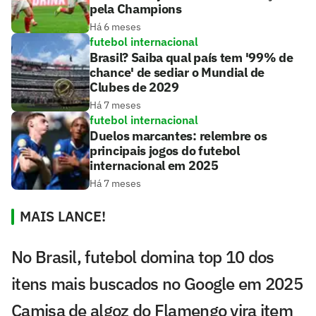
pela Champions
Há 6 meses
futebol internacional
Brasil? Saiba qual país tem '99% de
chance' de sediar o Mundial de
Clubes de 2029
Há 7 meses
futebol internacional
Duelos marcantes: relembre os
principais jogos do futebol
internacional em 2025
Há 7 meses
MAIS LANCE!
No Brasil, futebol domina top 10 dos
itens mais buscados no Google em 2025
Camisa de algoz do Flamengo vira item