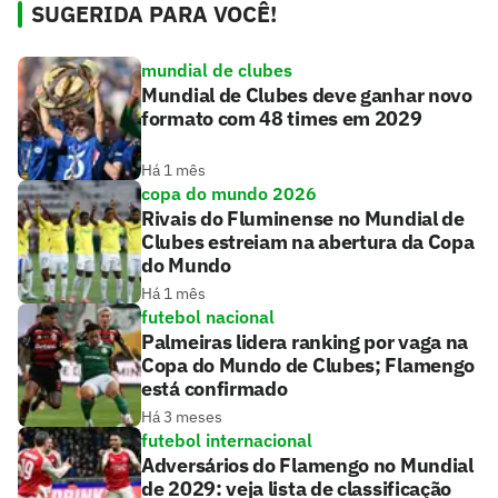
SUGERIDA PARA VOCÊ!
mundial de clubes
Mundial de Clubes deve ganhar novo
formato com 48 times em 2029
Há 1 mês
copa do mundo 2026
Rivais do Fluminense no Mundial de
Clubes estreiam na abertura da Copa
do Mundo
Há 1 mês
futebol nacional
Palmeiras lidera ranking por vaga na
Copa do Mundo de Clubes; Flamengo
está confirmado
Há 3 meses
futebol internacional
Adversários do Flamengo no Mundial
de 2029: veja lista de classificação