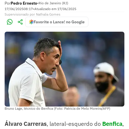
Por
Pedro Ernesto
•
Rio de Janeiro (RJ)
17/06/2025
08:17
•
Atualizado em
17/06/2025
Supervisionado
por
Nathalia Gomes
Favorite o Lance! no Google
Bruno Lage, técnico do Benfica (Foto: Patricia de Melo Moreira/AFP)
Álvaro Carreras
, lateral-esquerdo do
Benfica
,