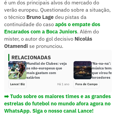
é um dos principais alvos do mercado do
verão europeu. Questionado sobre a situação,
o técnico
Bruno Lage
deu pistas da
continuidade do caso
após o empate dos
Encarados com a Boca Juniors
. Além do
mister, o autor do gol decisivo
Nicolás
Otamendi
se pronunciou.
RELACIONADAS
Mundial de Clubes: veja
‘Na-na-na’: c
os não-europeus que
música tema d
mais gastam com
que virou febr
salários
torcedores
Lance! Biz
Há 1 ano
Fora de Campo
➡️ Tudo sobre os maiores times e as grandes
estrelas do futebol no mundo afora agora no
WhatsApp. Siga o nosso canal Lance!