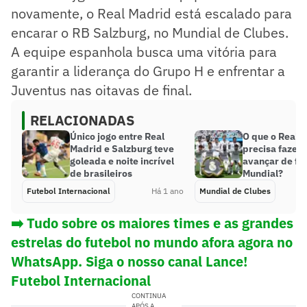
novamente, o Real Madrid está escalado para
encarar o RB Salzburg, no Mundial de Clubes.
A equipe espanhola busca uma vitória para
garantir a liderança do Grupo H e enfrentar a
Juventus nas oitavas de final.
RELACIONADAS
Único jogo entre Real
O que o Real 
Madrid e Salzburg teve
precisa fazer 
goleada e noite incrível
avançar de fa
de brasileiros
Mundial?
Futebol Internacional
Há 1 ano
Mundial de Clubes
➡️ Tudo sobre os maiores times e as grandes
estrelas do futebol no mundo afora agora no
WhatsApp. Siga o nosso canal Lance!
Futebol Internacional
CONTINUA
APÓS A