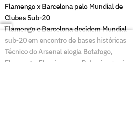
Flamengo x Barcelona pelo Mundial de
Clubes Sub-20
Flamengo e Barcelona decidem Mundial
sub-20 em encontro de bases históricas
Técnico do Arsenal elogia Botafogo,
Flamengo, Fluminense e Palmeiras; veja
José Mourinho revela ter torcido para
brasileiro no Mundial
Coritiba acerta com atacante que
disputou o Mundial de Clubes
Jornal europeu crava crise de time após
o Mundial de Clubes: 'O pior da história'