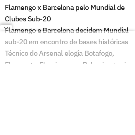
Flamengo x Barcelona pelo Mundial de
Clubes Sub-20
Flamengo e Barcelona decidem Mundial
sub-20 em encontro de bases históricas
Técnico do Arsenal elogia Botafogo,
Flamengo, Fluminense e Palmeiras; veja
José Mourinho revela ter torcido para
brasileiro no Mundial
Coritiba acerta com atacante que
disputou o Mundial de Clubes
Jornal europeu crava crise de time após
o Mundial de Clubes: 'O pior da história'