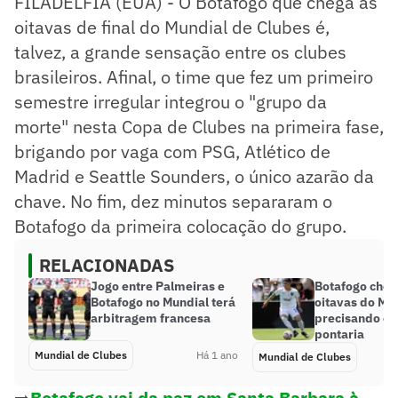
FILADÉLFIA (EUA) - O Botafogo que chega às
oitavas de final do Mundial de Clubes é,
talvez, a grande sensação entre os clubes
brasileiros. Afinal, o time que fez um primeiro
semestre irregular integrou o "grupo da
morte" nesta Copa de Clubes na primeira fase,
brigando por vaga com PSG, Atlético de
Madrid e Seattle Sounders, o único azarão da
chave. No fim, dez minutos separaram o
Botafogo da primeira colocação do grupo.
RELACIONADAS
Jogo entre Palmeiras e
Botafogo cheg
Botafogo no Mundial terá
oitavas do Mu
arbitragem francesa
precisando cal
pontaria
Mundial de Clubes
Há 1 ano
Mundial de Clubes