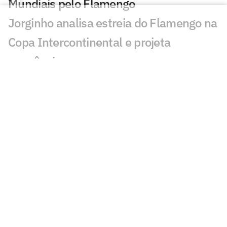
Mundiais pelo Flamengo
Jorginho analisa estreia do Flamengo na
Copa Intercontinental e projeta
sequência
Bruno Henrique analisa confronto com
Cruz Azul e projeta próximo jogo:
'Mundial sempre é difícil'
Jogadores do Flamengo estão
pendurados na Copa Intercontinental?
Entenda regulamento
Veja os gols de Flamengo x Cruz Azul
Flamengo x Cruz Azul: Adriano prevê gol