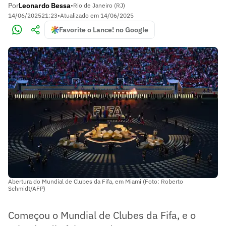
Por
Leonardo Bessa
•
Rio de Janeiro (RJ)
14/06/2025
21:23
•
Atualizado em
14/06/2025
Favorite o Lance! no Google
Abertura do Mundial de Clubes da Fifa, em Miami (Foto: Roberto
Schmidt/AFP)
Começou o Mundial de Clubes da Fifa, e o