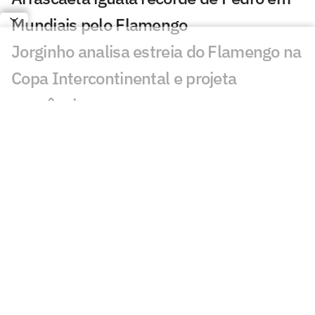
Mundiais pelo Flamengo
Jorginho analisa estreia do Flamengo na
Copa Intercontinental e projeta
sequência
Bruno Henrique analisa confronto com
Cruz Azul e projeta próximo jogo:
'Mundial sempre é difícil'
Jogadores do Flamengo estão
pendurados na Copa Intercontinental?
Entenda regulamento
Veja os gols de Flamengo x Cruz Azul