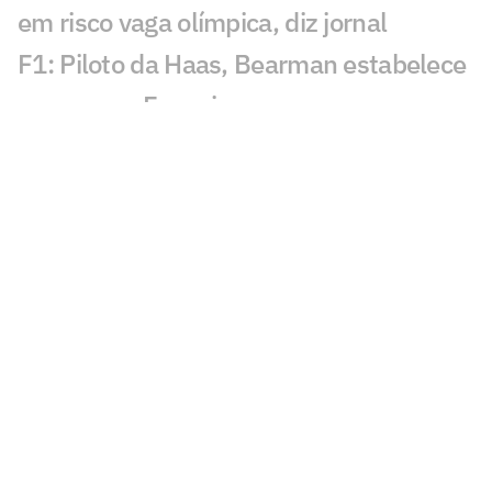
em risco vaga olímpica, diz jornal
F1: Piloto da Haas, Bearman estabelece
prazo para Ferrari
UFC: Michael 'PQD' Oliveira estreia com
nocaute em Belgrado
Polônia x EUA na final da VNL
masculina: horário e onde assistir
João Fonseca projeta chegada ao topo
do ranking mundial
Atlanta 30: Mireya relembra
provocações às brasileiras: 'Não é
exemplo'