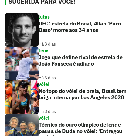
SUGERIDA PARA VOCÊ!
lutas
UFC: estrela do Brasil, Allan 'Puro
Osso' morre aos 34 anos
Há 3 dias
tênis
Jogo que define rival de estreia de
João Fonseca é adiado
Há 3 dias
vôlei
No topo do vôlei de praia, Brasil tem
briga interna por Los Angeles 2028
Há 3 dias
vôlei
Técnico do ouro olímpico defende
pausa de Duda no vôlei: 'Entregou