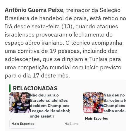
Antônio Guerra Peixe
, treinador da Seleção
Brasileira de handebol de praia, está retido no
Irã desde sexta-feira (13), quando ataques
israelenses provocaram o fechamento do
espaço aéreo iraniano. O técnico acompanha
uma comitiva de 19 pessoas, incluindo dez
adolescentes, que se dirigiam à Tunísia para
uma competição mundial com início previsto
para o dia 17 deste mês.
RELACIONADAS
Não deu para o
Não deu no fu
Barcelona: alemães
Barcelona tent
decidem Champions
Champions de
League de Handebol;
saiba onde ass
onde assistir
Mais Esportes
Mais Esportes
Há 1 ano