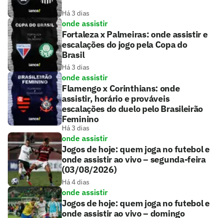
Há 3 dias
onde assistir
Fortaleza x Palmeiras: onde assistir e
escalações do jogo pela Copa do
Brasil
Há 3 dias
onde assistir
Flamengo x Corinthians: onde
assistir, horário e prováveis
escalações do duelo pelo Brasileirão
Feminino
Há 3 dias
onde assistir
Jogos de hoje: quem joga no futebol e
onde assistir ao vivo – segunda-feira
(03/08/2026)
Há 4 dias
onde assistir
Jogos de hoje: quem joga no futebol e
onde assistir ao vivo – domingo