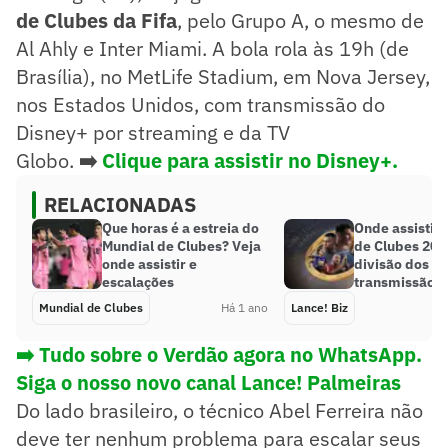
de Clubes da Fifa
, pelo Grupo A, o mesmo de
Al Ahly e Inter Miami. A bola rola às 19h (de
Brasília), no MetLife Stadium, em Nova Jersey,
nos Estados Unidos, com transmissão do
Disney+ por streaming e da TV
Globo.
➡️
Clique para assistir no Disney+.
RELACIONADAS
Que horas é a estreia do
Onde assistir 
Mundial de Clubes? Veja
de Clubes 202
onde assistir e
divisão dos di
escalações
transmissão
Mundial de Clubes
Há 1 ano
Lance! Biz
➡️ Tudo sobre o Verdão agora no WhatsApp.
Siga o nosso novo canal Lance! Palmeiras
Do lado brasileiro, o técnico Abel Ferreira não
deve ter nenhum problema para escalar seus