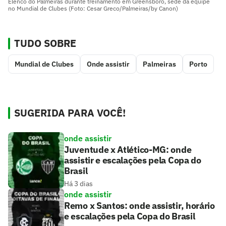
Elenco do Palmeiras durante treinamento em Greensboro, sede da equipe
no Mundial de Clubes (Foto: Cesar Greco/Palmeiras/by Canon)
TUDO SOBRE
Mundial de Clubes
Onde assistir
Palmeiras
Porto
SUGERIDA PARA VOCÊ!
onde assistir
Juventude x Atlético-MG: onde
assistir e escalações pela Copa do
Brasil
Há 3 dias
onde assistir
Remo x Santos: onde assistir, horário
e escalações pela Copa do Brasil