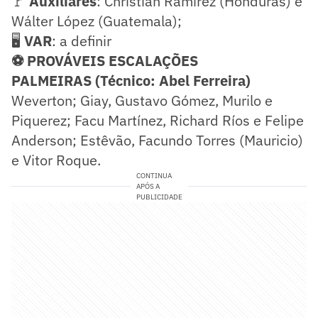
🚩
Auxiliares
: Christian Ramirez (Honduras) e
Wálter López (Guatemala);
🖥️
VAR
: a definir
⚽ PROVÁVEIS ESCALAÇÕES
PALMEIRAS (Técnico: Abel Ferreira)
Weverton; Giay, Gustavo Gómez, Murilo e
Piquerez; Facu Martínez, Richard Ríos e Felipe
Anderson; Estêvão, Facundo Torres (Mauricio)
e Vitor Roque.
CONTINUA
APÓS A
PUBLICIDADE