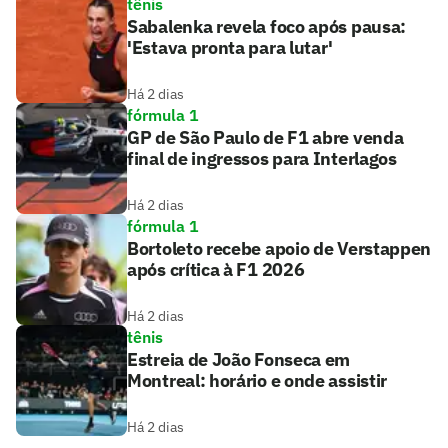
tênis
Sabalenka revela foco após pausa:
'Estava pronta para lutar'
Há 2 dias
fórmula 1
GP de São Paulo de F1 abre venda
final de ingressos para Interlagos
Há 2 dias
fórmula 1
Bortoleto recebe apoio de Verstappen
após crítica à F1 2026
Há 2 dias
tênis
Estreia de João Fonseca em
Montreal: horário e onde assistir
Há 2 dias