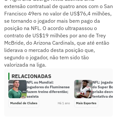
extensão contratual de quatro anos com o San
Francisco 49ers no valor de US$76,4 milhões,
se tornando o jogador mais bem pago da
posição na NFL. O acordo ultrapassou o
contrato de US$19 milhões por ano de Trey
McBride, do Arizona Cardinals, que até então
liderava o mercado desta posição que,
segundo o jogador, não tem sido tão
valorizada na liga.
RELACIONADAS
NFL ou Mundial:
NFL: jogador
jogadores do Fluminense
do Super Bow
fazem treino diferentão;
prisão decret
assista
tentativa de h
Mundial de Clubes
Há 1 ano
Mais Esportes