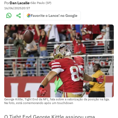
Por
Dan Lacalle
•
São Paulo (SP)
16/06/2025
20:57
Favorite o Lance! no Google
George Kittle, Tight End da NFL, fala sobre a valorização da posição na liga.
Na foto, está comemorando após um touchdown
O Tight End George Kittle assinou uma