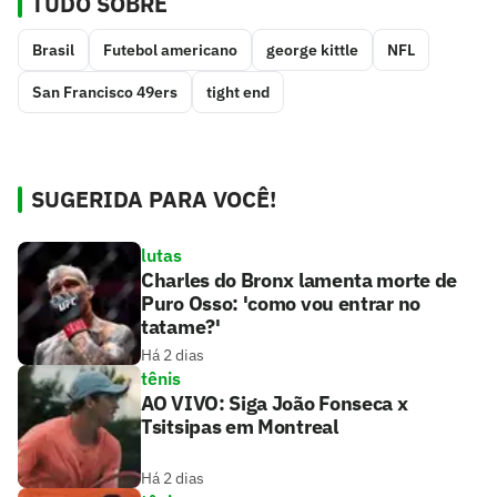
TUDO SOBRE
Brasil
Futebol americano
george kittle
NFL
San Francisco 49ers
tight end
SUGERIDA PARA VOCÊ!
lutas
Charles do Bronx lamenta morte de
Puro Osso: 'como vou entrar no
tatame?'
Há 2 dias
tênis
AO VIVO: Siga João Fonseca x
Tsitsipas em Montreal
Há 2 dias