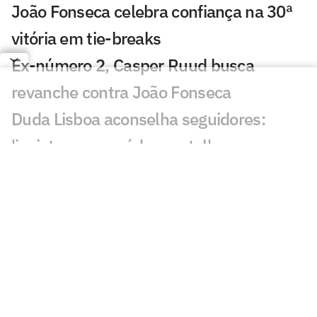
João Fonseca celebra confiança na 30ª
vitória em tie-breaks
Ex-número 2, Casper Ruud busca
revanche contra João Fonseca
Duda Lisboa aconselha seguidores:
'invistam em saúde mental'
Fora de Cincinnati, Alcaraz tem plano B
para disputar o US Open
Montreal: João Fonseca supera falta de
ritmo e vence estreia
Jaylen Brown exalta LeBron e manda
recado ao Celtics