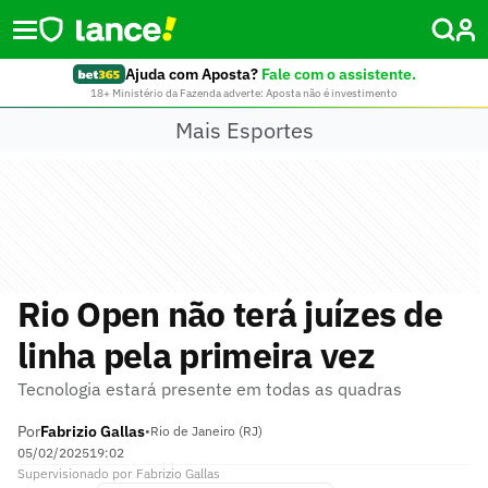
Ajuda com Aposta?
Fale com o assistente.
18+ Ministério da Fazenda adverte: Aposta não é investimento
Mais Esportes
Rio Open não terá juízes de
linha pela primeira vez
Tecnologia estará presente em todas as quadras
Por
Fabrizio Gallas
•
Rio de Janeiro (RJ)
05/02/2025
19:02
Supervisionado
por
Fabrizio Gallas