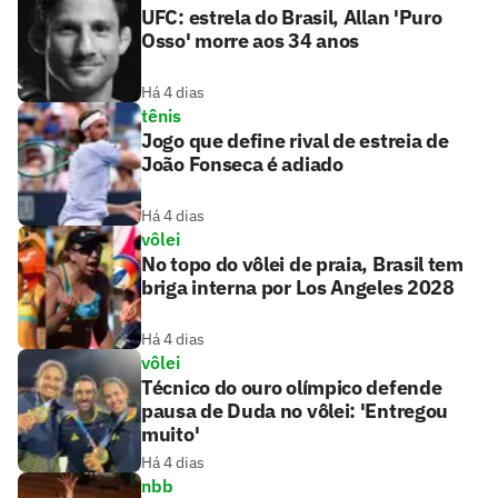
UFC: estrela do Brasil, Allan 'Puro
Osso' morre aos 34 anos
Há 4 dias
tênis
Jogo que define rival de estreia de
João Fonseca é adiado
Há 4 dias
vôlei
No topo do vôlei de praia, Brasil tem
briga interna por Los Angeles 2028
Há 4 dias
vôlei
Técnico do ouro olímpico defende
pausa de Duda no vôlei: 'Entregou
muito'
Há 4 dias
nbb