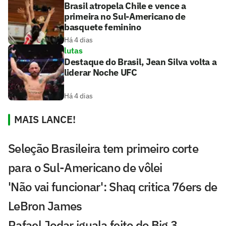
Brasil atropela Chile e vence a
primeira no Sul-Americano de
basquete feminino
Há 4 dias
lutas
Destaque do Brasil, Jean Silva volta a
liderar Noche UFC
Há 4 dias
MAIS LANCE!
Seleção Brasileira tem primeiro corte
para o Sul-Americano de vôlei
'Não vai funcionar': Shaq critica 76ers de
LeBron James
Rafael Jodar iguala feito do Big 3,