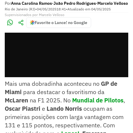
Por
Anna Carolina Ramos
João Pedro Rodrigues
Marcelo Velloso
•
•
Rio de Janeiro (RJ)
•
04/05/2025
18:41
•
Atualizado em
04/05/2025
Supervisionados
por
Marcelo Velloso
Favorite o Lance! no Google
Mais uma dobradinha aconteceu no
GP de
Miami
para destacar o favoritismo da
McLaren
na F1 2025. No
Mundial de Pilotos
,
Oscar Piastri
e
Lando Norris
ocupam as
primeiras posições com larga vantagem com
131 e 115 pontos, respectivamente. Com