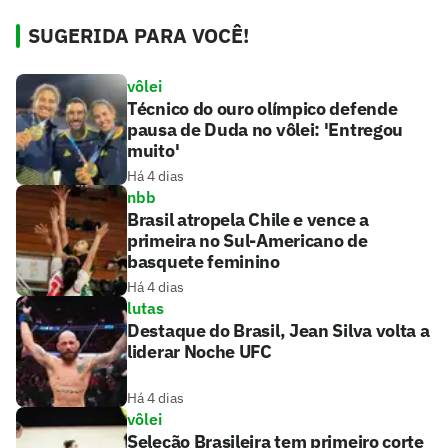
SUGERIDA PARA VOCÊ!
vôlei
Técnico do ouro olímpico defende
pausa de Duda no vôlei: 'Entregou
muito'
Há 4 dias
nbb
Brasil atropela Chile e vence a
primeira no Sul-Americano de
basquete feminino
Há 4 dias
lutas
Destaque do Brasil, Jean Silva volta a
liderar Noche UFC
Há 4 dias
vôlei
Seleção Brasileira tem primeiro corte