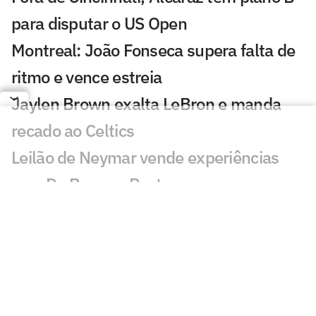
para disputar o US Open
Montreal: João Fonseca supera falta de
ritmo e vence estreia
Jaylen Brown exalta LeBron e manda
recado ao Celtics
Leilão de Neymar vende experiências
com Do Bronx e Poatan
Equipe de Bortoleto abre mão de
evoluções no motor para mirar 2028
Charles do Bronx lamenta morte de
Puro Osso: 'Como vou entrar no