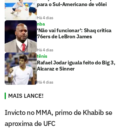
para o Sul-Americano de vôlei
Há 4 dias
nba
'Não vai funcionar': Shaq critica
76ers de LeBron James
Há 4 dias
tênis
Rafael Jodar iguala feito do Big 3,
Alcaraz e Sinner
Há 4 dias
MAIS LANCE!
Invicto no MMA, primo de Khabib se
aproxima de UFC