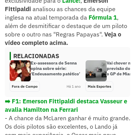
exclusividade para o
Lance!
,
Emerson
Fittipaldi
analisou as chances da equipe
inglesa na atual temporada da
Fórmula 1
,
além de desmitificar o destaque de um piloto
sobre o outro nas "Regras Papayas".
Veja o
vídeo completo acima.
RELACIONADAS
Ex-assessora de Senna
Vai chover na 
opina sobre série:
previsão do t
‘Endeusamento patético’
o GP de Miami
Fora de Campo
Há 1 ano
Mais Esportes
➡️ F1: Emerson Fittipaldi destaca Vasseur e
avalia Hamilton na Ferrari
- A chance da McLaren ganhar é muito grande.
Os dois pilotos são excelentes, o Lando já
com mais experiência, o Oscar mais novo,