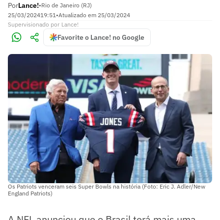
Por
Lance!
•
Rio de Janeiro (RJ)
25/03/2024
19:51
•
Atualizado em
25/03/2024
Supervisionado
por
Lance!
Favorite o Lance! no Google
Os Patriots venceram seis Super Bowls na história (Foto: Eric J. Adler/New
England Patriots)
A NFL anunciou que o Brasil terá mais uma