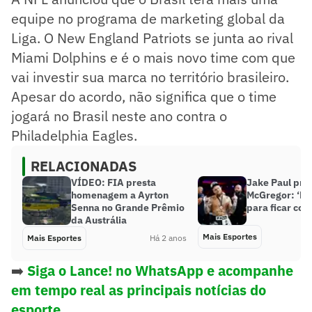
equipe no programa de marketing global da
Liga. O New England Patriots se junta ao rival
Miami Dolphins e é o mais novo time com que
vai investir sua marca no território brasileiro.
Apesar do acordo, não significa que o time
jogará no Brasil neste ano contra o
Philadelphia Eagles.
RELACIONADAS
VÍDEO: FIA presta
Jake Paul pro
homenagem a Ayrton
McGregor: ‘Nã
Senna no Grande Prêmio
para ficar co
da Austrália
Mais Esportes
Mais Esportes
Há 2 anos
➡️
Siga o Lance! no WhatsApp e acompanhe
em tempo real as principais notícias do
esporte