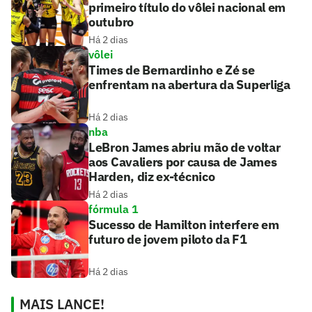
primeiro título do vôlei nacional em
outubro
Há 2 dias
vôlei
Times de Bernardinho e Zé se
enfrentam na abertura da Superliga
Há 2 dias
nba
LeBron James abriu mão de voltar
aos Cavaliers por causa de James
Harden, diz ex-técnico
Há 2 dias
fórmula 1
Sucesso de Hamilton interfere em
futuro de jovem piloto da F1
Há 2 dias
MAIS LANCE!