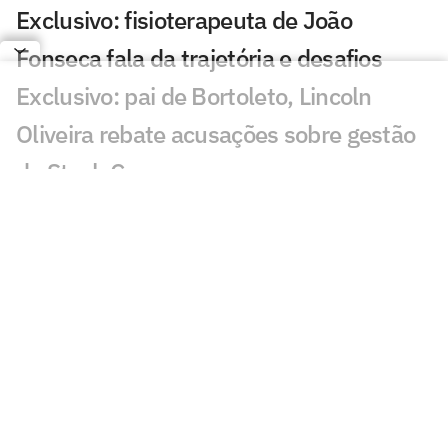
Exclusivo: fisioterapeuta de João
Fonseca fala da trajetória e desafios
Exclusivo: pai de Bortoleto, Lincoln
Oliveira rebate acusações sobre gestão
da Stock Car
Zverev reedita dupla com ex-parceiro de
João Fonseca em Montreal
Brasil busca ouro inédito no Mundial
sub-17 de vôlei feminino
João Fonseca conhece horário do jogo
de estreia em Montreal
Chefe da Audi fala sobre possível troca