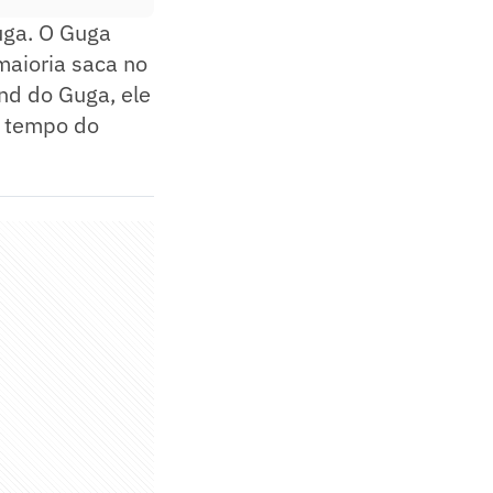
uga. O Guga
maioria saca no
and do Guga, ele
 o tempo do