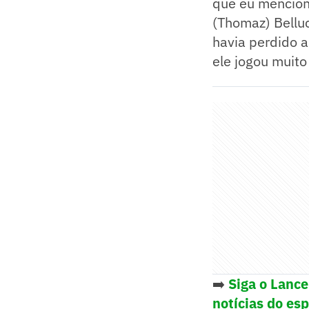
que eu mencion
(Thomaz) Bellu
havia perdido a
ele jogou muito
➡️
Siga o Lanc
notícias do es