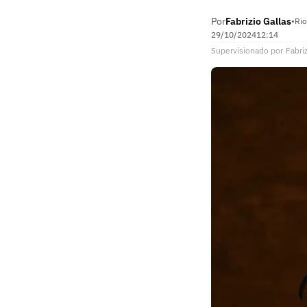
Por
Fabrizio Gallas
•
Rio
29/10/2024
12:14
Supervisionado
por
Fabriz