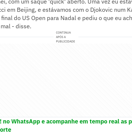
ei, com um saque 'quick' aberto. Uma vez eu est
cci em Beijing, e estávamos com o Djokovic num K
 final do US Open para Nadal e pediu o que eu ach
 mal - disse.
CONTINUA
APÓS A
PUBLICIDADE
e! no WhatsApp e acompanhe em tempo real as p
porte