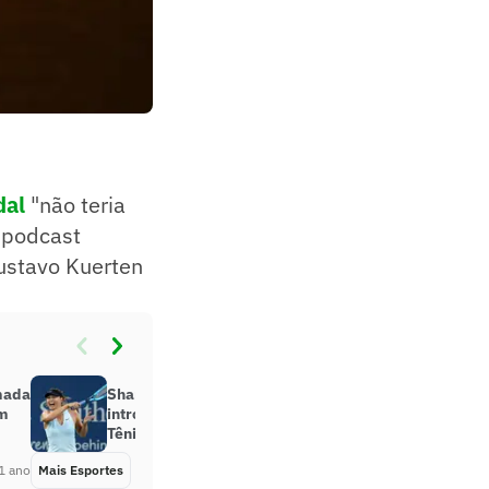
dal
"não teria
o podcast
Gustavo Kuerten
mada
Sharapova e irmãos Bryan serão
em
introduzidos ao Hall da Fama do
Tênis
1 ano
Mais Esportes
Há 1 ano