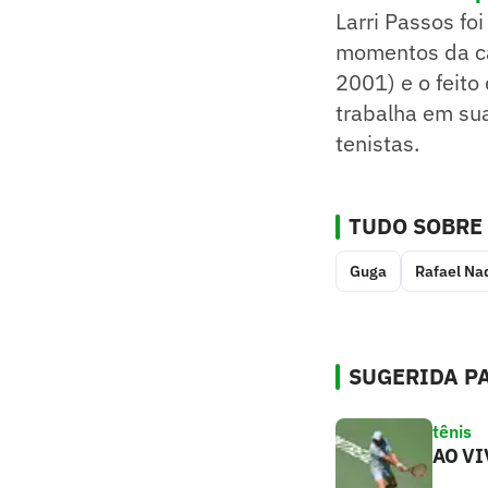
Larri Passos fo
momentos da ca
2001) e o feit
trabalha em su
tenistas.
TUDO SOBRE
Guga
Rafael Na
SUGERIDA PA
tênis
AO VI