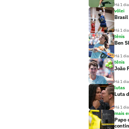
Há 1 dia
vôlei
Brasil
Há 1 dia
tênis
Ben S
Há 1 dia
tênis
João F
Há 1 dia
lutas
Luta 
Há 1 dia
mais e
Papo 
conti