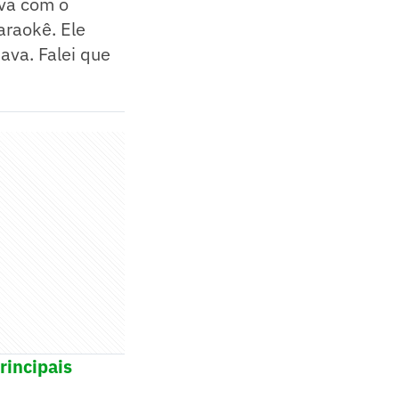
ava com o
araokê. Ele
ava. Falei que
rincipais