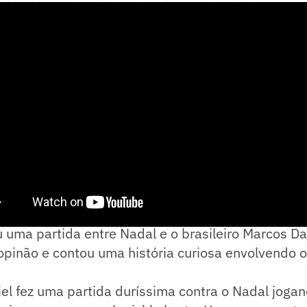
te do Masters de Paris por problema de saúde
ou uma partida entre Nadal e o brasileiro Marcos Da
a opinão e contou uma história curiosa envolvendo 
el fez uma partida duríssima contra o Nadal joga