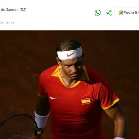
 de Janeiro (RJ)
Favorit
io Gallas