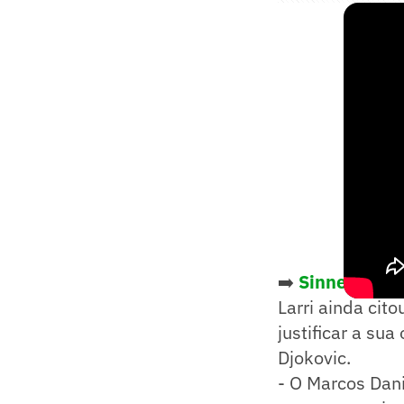
➡️
Sinner desis
Larri ainda cit
justificar a su
Djokovic.
- O Marcos Dani