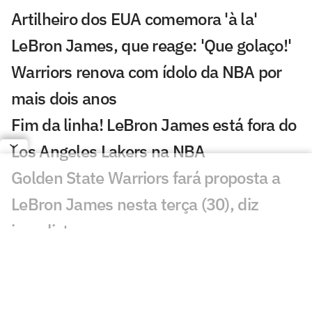
Artilheiro dos EUA comemora 'à la'
LeBron James, que reage: 'Que golaço!'
Warriors renova com ídolo da NBA por
mais dois anos
Fim da linha! LeBron James está fora do
Los Angeles Lakers na NBA
Golden State Warriors fará proposta a
LeBron James nesta terça (30), diz
jornalista
Amigo de Neymar e Vini Jr., astro da
NBA prestigia jogo do Brasil
Número 1 do Draft da NBA revela que