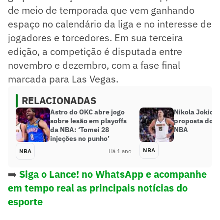
de meio de temporada que vem ganhando
espaço no calendário da liga e no interesse de
jogadores e torcedores. Em sua terceira
edição, a competição é disputada entre
novembro e dezembro, com a fase final
marcada para Las Vegas.
RELACIONADAS
Astro do OKC abre jogo
Nikola Jokic r
sobre lesão em playoffs
proposta do N
da NBA: ‘Tomei 28
NBA
injeções no punho’
NBA
NBA
Há 1 ano
➡️
Siga o Lance! no WhatsApp e acompanhe
em tempo real as principais notícias do
esporte