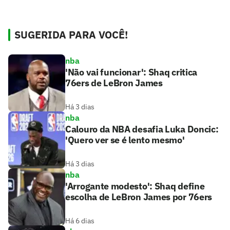
SUGERIDA PARA VOCÊ!
nba
'Não vai funcionar': Shaq critica
76ers de LeBron James
Há 3 dias
nba
Calouro da NBA desafia Luka Doncic:
'Quero ver se é lento mesmo'
Há 3 dias
nba
'Arrogante modesto': Shaq define
escolha de LeBron James por 76ers
Há 6 dias