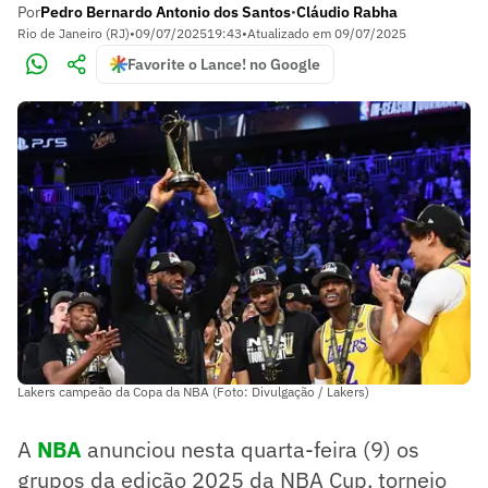
Por
Pedro Bernardo Antonio dos Santos
Cláudio Rabha
•
Rio de Janeiro (RJ)
•
09/07/2025
19:43
•
Atualizado em
09/07/2025
Favorite o Lance! no Google
Lakers campeão da Copa da NBA (Foto: Divulgação / Lakers)
A
NBA
anunciou nesta quarta-feira (9) os
grupos da edição 2025 da NBA Cup, torneio