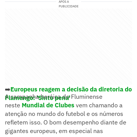
APÓS A
PUBLICIDADE
➡️
Europeus reagem a decisão da diretoria do
A campanha heróica do Fluminense
Flamengo: 'Sinto pena'
neste
Mundial de Clubes
vem chamando a
atenção no mundo do futebol e os números
refletem isso. O bom desempenho diante de
gigantes europeus, em especial nas