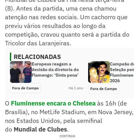
(8). Antes da partida, uma cena chamou
atenção nas redes sociais. Um cachorro que
previu vários resultados ao longo da
competição, cravou quanto será a partida do
Tricolor das Laranjeiras.
RELACIONADAS
Europeus reagem a
Campeão do m
decisão da diretoria do
Seleção pede 
Flamengo: ‘Sinto pena’
Fluminense n
2026
Fora de Campo
Há 1 ano
Fora de Campo
O
Fluminense encara o Chelsea
às 16h (de
Brasília), no MetLife Stadium, em Nova Jersey,
nos Estados Unidos, pela semifinal
do
Mundial de Clubes
.
CONTINUA