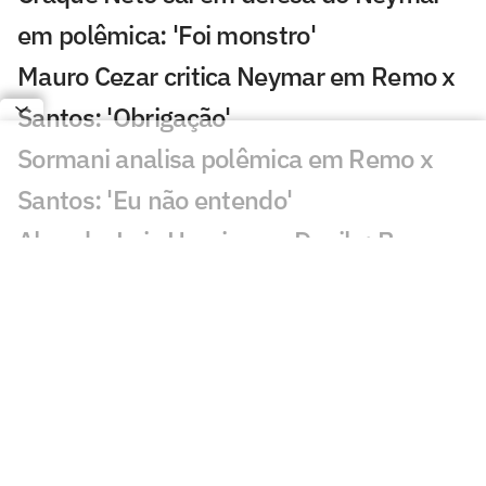
em polêmica: 'Foi monstro'
Mauro Cezar critica Neymar em Remo x
Santos: 'Obrigação'
Sormani analisa polêmica em Remo x
Santos: 'Eu não entendo'
Almada, Luiz Henrique e Danilo: Braune
é sincero sobre negociações
Patrocinador do Corinthians negocia
transmissão de torneio
Goiás comete gafe nas redes sociais em
post para ídolo