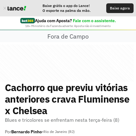
Baixe grátis o app do Lance!
Baixe agora
O esporte na palma da mão.
Ajuda com Aposta?
Fale com o assistente.
18+ Ministério da Fazenda adverte: Aposta não é investimento
Fora de Campo
Cachorro que previu vitórias
anteriores crava Fluminense
x Chelsea
Blues e tricolores se enfrentam nesta terça-feira (8)
Por
Bernardo Pinho
•
Rio de Janeiro (RJ)