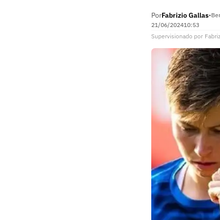
Por
Fabrizio Gallas
•
Ber
21/06/2024
10:53
Supervisionado
por
Fabriz