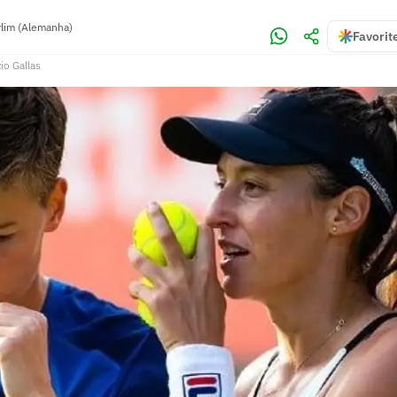
lim (Alemanha)
Favorit
io Gallas