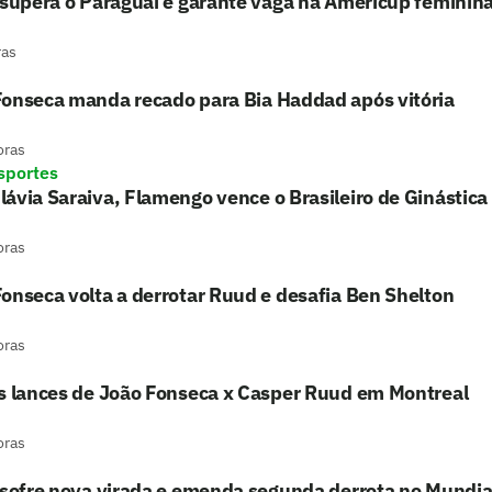
 supera o Paraguai e garante vaga na Americup feminin
ras
Fonseca manda recado para Bia Haddad após vitória
oras
sportes
ávia Saraiva, Flamengo vence o Brasileiro de Ginástica
oras
onseca volta a derrotar Ruud e desafia Ben Shelton
oras
os lances de João Fonseca x Casper Ruud em Montreal
oras
 sofre nova virada e emenda segunda derrota no Mundia