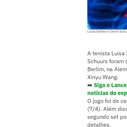
Luisa Stefani e Demi Sch
A tenista Luisa
Schuurs foram s
Berlim, na Alem
Xinyu Wang.
➡️
Siga o Lanc
notícias do es
O jogo foi de c
(7/4). Além dis
segundo set por
detalhes.