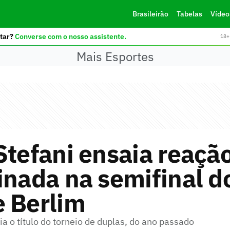
Brasileirão
Tabelas
Vídeo
tar?
Converse com o nosso assistente.
18+ 
Mais Esportes
Stefani ensaia reaçã
inada na semifinal 
e Berlim
ia o título do torneio de duplas, do ano passado