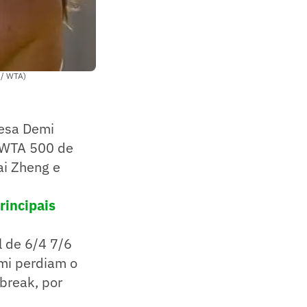
 / WTA)
desa Demi
o WTA 500 de
ai Zheng e
rincipais
l de 6/4 7/6
emi perdiam o
break, por