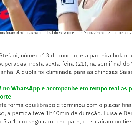
uurs foram eliminadas na semifinal do WTA de Berlim (Foto: Jimmie 48 Photography
 Stefani, número 13 do mundo, e a parceira holan
uperadas, nesta sexta-feira (21), na semifinal d
anha. A dupla foi eliminada para as chinesas Sais
e! no WhatsApp e acompanhe em tempo real as p
porte
erta forma equilibrado e terminou com o placar fina
so, a partida teve 1h40min de duração. Luisa e D
 5 a 1, conseguiram o empate, mas caíram no tie-