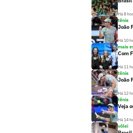
Brasil
Há 8 ho
tênis
João 
Há 10 h
mais e
Com Fl
Há 11 h
tênis
João F
Há 12 h
tênis
Veja 
Há 14 h
vôlei
Brasil