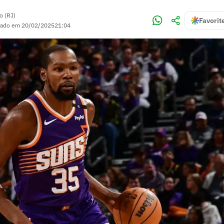
o (RJ)
Favorit
zado em
20/02/2025
21:04