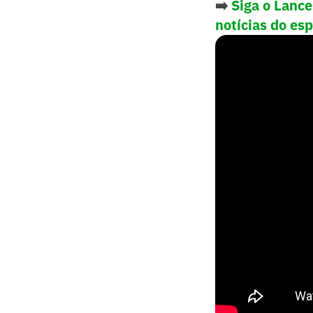
➡️
Siga o Lanc
notícias do es
- O basquete sa