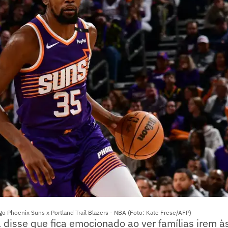
go Phoenix Suns x Portland Trail Blazers - NBA (Foto: Kate Frese/AFP)
 disse que fica emocionado ao ver famílias irem à