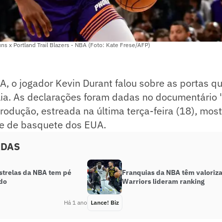
ns x Portland Trail Blazers - NBA (Foto: Kate Frese/AFP)
, o jogador Kevin Durant falou sobre as portas q
lia. As declarações foram dadas no documentário "
 produção, estreada na última terça-feira (18), mos
me de basquete dos EUA.
ADAS
estrelas da NBA tem pé
Franquias da NBA têm valorizaç
do
Warriors lideram ranking
Há 1 ano
Lance! Biz