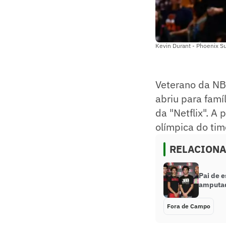
Kevin Durant - Phoenix Su
Veterano da NBA
abriu para famí
da "Netflix". A
olímpica do ti
RELACION
Pai de 
amputa
Fora de Campo