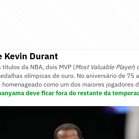
e Kevin Durant
 títulos da NBA, dois MVP (
Most Valuable Player
) 
edalhas olímpicas de ouro. No aniversário de 75 
oi homenageado como um dos maiores jogadores d
anyama deve ficar fora do restante da tempora