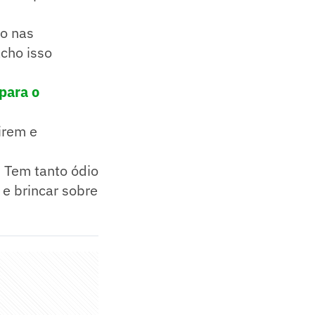
to nas
acho isso
para o
irem e
 Tem tanto ódio
e brincar sobre