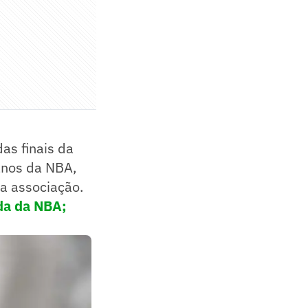
das finais da
anos da NBA,
a associação.
da da NBA;