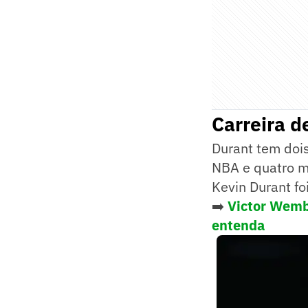
Carreira d
Durant tem dois
NBA e quatro m
Kevin Durant f
➡️
Victor Wemb
entenda