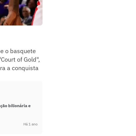
ue o basquete
Court of Gold",
tra a conquista
ão bilionária e
Há 1 ano