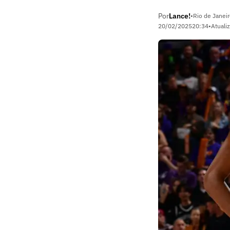
Por
Lance!
•
Rio de Janeir
20/02/2025
20:34
•
Atuali