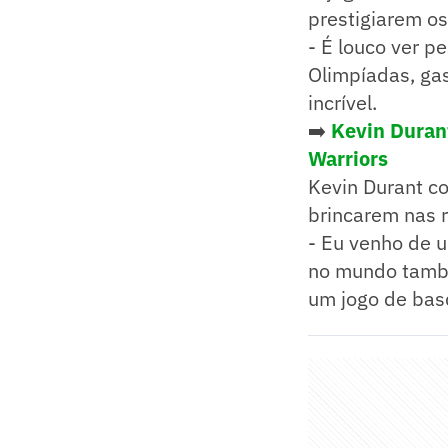
prestigiarem os
- É louco ver p
Olimpíadas, gas
incrível.
➡️
Kevin Durant
Warriors
Kevin Durant c
brincarem nas 
- Eu venho de 
no mundo també
um jogo de bas