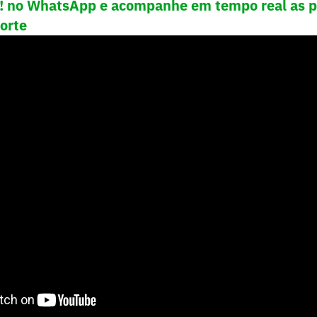
e! no WhatsApp e acompanhe em tempo real as p
porte
lvou minha vida. Tirou eu e minha família de muita