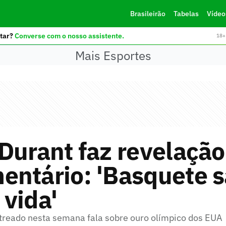
Brasileirão
Tabelas
Vídeo
tar?
Converse com o nosso assistente.
18+ 
Mais Esportes
Durant faz revelaçã
entário: 'Basquete s
vida'
reado nesta semana fala sobre ouro olímpico dos EUA