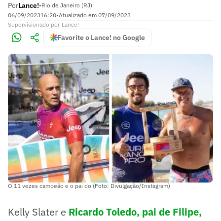
Por
Lance!
•
Rio de Janeiro (RJ)
06/09/2023
16:20
•
Atualizado em
07/09/2023
Supervisionado
por
Lance!
Favorite o Lance! no Google
O 11 vezes campeão e o pai do (Foto: Divulgação/Instagram)
Kelly Slater e
Ricardo Toledo, pai de Filipe
,