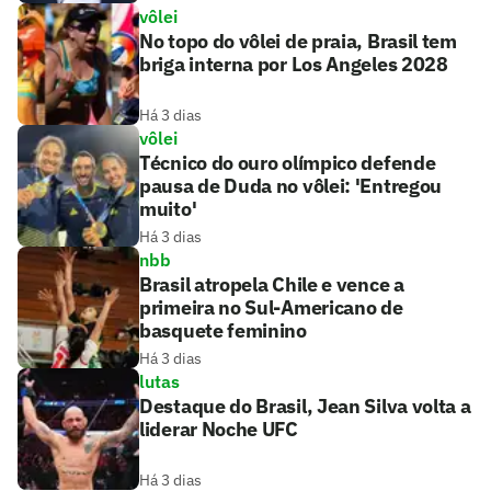
vôlei
No topo do vôlei de praia, Brasil tem
briga interna por Los Angeles 2028
Há 3 dias
vôlei
Técnico do ouro olímpico defende
pausa de Duda no vôlei: 'Entregou
muito'
Há 3 dias
nbb
Brasil atropela Chile e vence a
primeira no Sul-Americano de
basquete feminino
Há 3 dias
lutas
Destaque do Brasil, Jean Silva volta a
liderar Noche UFC
Há 3 dias