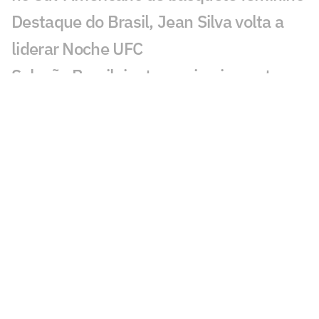
Destaque do Brasil, Jean Silva volta a
liderar Noche UFC
Seleção Brasileira tem primeiro corte
para o Sul-Americano de vôlei
'Não vai funcionar': Shaq critica 76ers de
LeBron James
Rafael Jodar iguala feito do Big 3,
Alcaraz e Sinner
Invicto no MMA, primo de Khabib se
aproxima de UFC
João Fonseca revela meta para alcançar