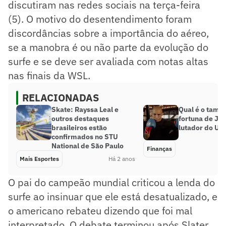
discutiram nas redes sociais na terça-feira
(5). O motivo do desentendimento foram
discordâncias sobre a importância do aéreo,
se a manobra é ou não parte da evolução do
surfe e se deve ser avaliada com notas altas
nas finais da WSL.
RELACIONADAS
Skate: Rayssa Leal e
Qual é o tama
outros destaques
fortuna de Jos
brasileiros estão
lutador do UF
confirmados no STU
National de São Paulo
Finanças
Mais Esportes
Há 2 anos
O pai do campeão mundial criticou a lenda do
surfe ao insinuar que ele está desatualizado, e
o americano rebateu dizendo que foi mal
interpretado. O debate terminou após Slater