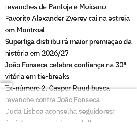
revanches de Pantoja e Moicano
Favorito Alexander Zverev cai na estreia
em Montreal
Superliga distribuirá maior premiação da
história em 2026/27
João Fonseca celebra confiança na 30ª
vitória em tie-breaks
Ex-número 2, Casper Ruud busca
revanche contra João Fonseca
Duda Lisboa aconselha seguidores:
'invistam em saúde mental'
Fora de Cincinnati, Alcaraz tem plano B