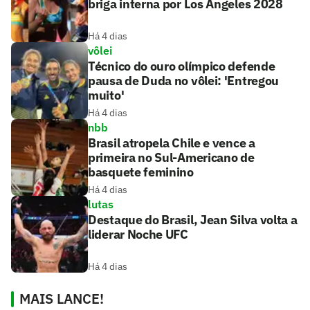
briga interna por Los Angeles 2028
Há 4 dias
vôlei
Técnico do ouro olímpico defende
pausa de Duda no vôlei: 'Entregou
muito'
Há 4 dias
nbb
Brasil atropela Chile e vence a
primeira no Sul-Americano de
basquete feminino
Há 4 dias
lutas
Destaque do Brasil, Jean Silva volta a
liderar Noche UFC
Há 4 dias
MAIS LANCE!