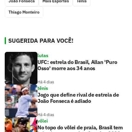
João Fonseca
Mais Esportes
Tênis
Thiago Monteiro
SUGERIDA PARA VOCÊ!
lutas
UFC: estrela do Brasil, Allan 'Puro
Osso' morre aos 34 anos
Há 4 dias
tênis
Jogo que define rival de estreia de
João Fonseca é adiado
Há 4 dias
vôlei
No topo do vôlei de praia, Brasil tem