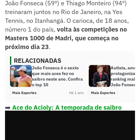
João Fonseca (59º) e Thiago Monteiro (94º)
treinaram juntos no Rio de Janeiro, na Yes
Tennis, no Itanhangá. O carioca, de 18 anos,
número 1 do país,
volta às competições no
Masters 1000 de Madri, que começa no
próximo dia 23
.
RELACIONADAS
João Fonseca é o sexto
Autista, amer
que mais aces fez no
protagoniza sa
saibro neste ano. Confira
ranking maior
o top 10
João Fonseca
Mais Esportes
Há 1 ano
Mais Esportes
➡️
Ace do Acioly: A temporada de saibro
chegou!