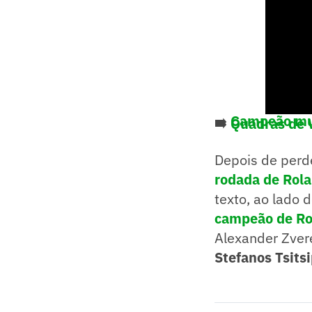
➡️
Campeão mund
➡️
Quadras de 
Depois de perde
rodada de Rola
texto, ao lado 
campeão de Ro
Alexander Zver
Stefanos Tsitsi