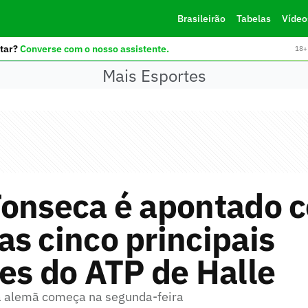
Brasileirão
Tabelas
Vídeo
tar?
Converse com o nosso assistente.
18+ 
Mais Esportes
Fonseca é apontado 
s cinco principais
es do ATP de Halle
a alemã começa na segunda-feira