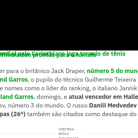
ial pelo Corinthians joga torneio de tênis
Wimbledon prontas para o torneio
r para o britânico Jack Draper,
número 5 do mund
nd Garros
, o pupilo do técnico Guilherme Teixeira 
de nomes como o líder do ranking, o italiano Jannik
land Garros
, domingo, e
atual vencedor em Hall
ev, número 3 do mundo. O russo
Daniil Medvedev 
pas (26º)
também são citados como destaque do t
CONTINUA
APÓS A