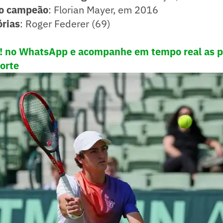
ão campeão
: Florian Mayer, em 2016
órias
: Roger Federer (69)
e! no WhatsApp e acompanhe em tempo real as p
porte