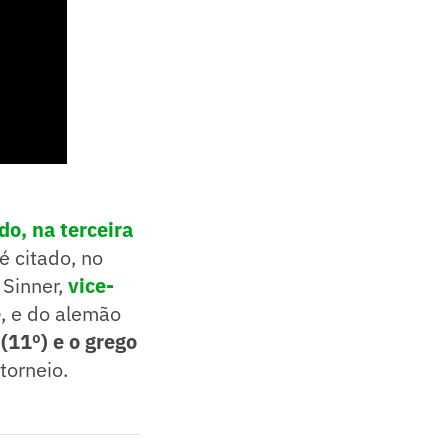
o, na terceira
é citado, no
 Sinner,
vice-
e
, e do alemão
(11º) e o grego
orneio.