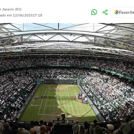
e Janeiro (RJ)
Favorit
zado em
12/06/2025
17:18