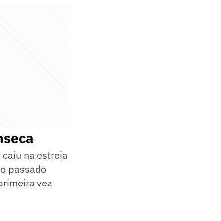
nseca
 caiu na estreia
no passado
 primeira vez