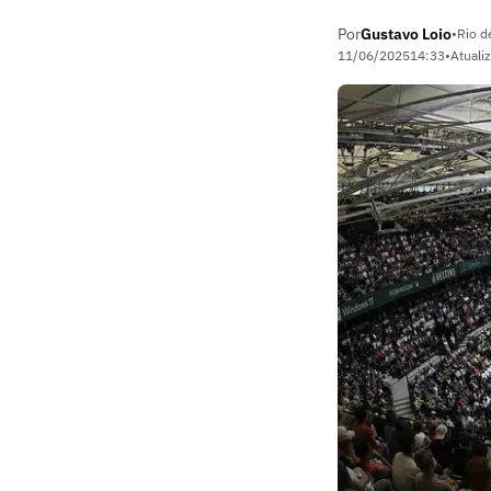
Por
Gustavo Loio
•
Rio d
11/06/2025
14:33
•
Atuali