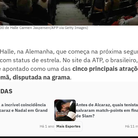
500 de Halle Carmen Jaspersen/AFP via Getty Images)
Halle, na Alemanha, que começa na próxima segun
om status de estrela. No site da ATP, o brasileiro
 é apontado como uma das
cinco principais atraç
emã, disputada na grama
.
ADAS
a incrível coincidência
Antes de Alcaraz, quais tenist
lcaraz e Nadal em Grand
salvaram match-points em fin
de Slam?
Há 1 ano
Mais Esportes
Há 11 