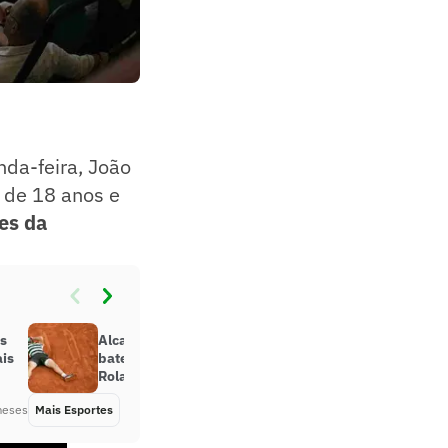
da-feira, João
, de 18 anos e
ões da
as
Alcaraz faz virada espetacular,
ais
bate Sinner e é bicampeão de
Roland Garros
meses
Mais Esportes
Há 1 ano