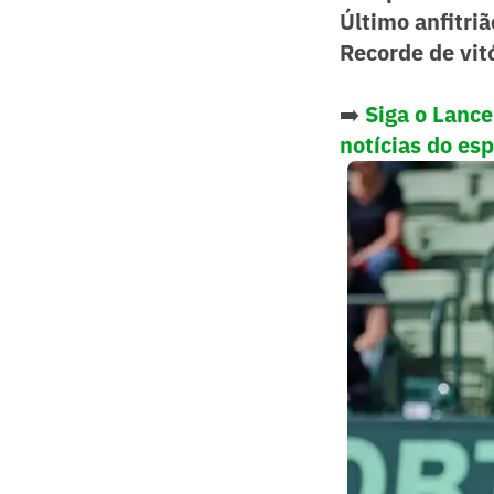
Último anfitri
Recorde de vit
➡️
Siga o Lanc
notícias do es