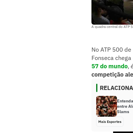
A quadra central do ATP 
No ATP 500 de 
Fonseca chega c
57 do mundo
,
competição al
RELACION
Entenda 
entre A
Slams
Mais Esportes