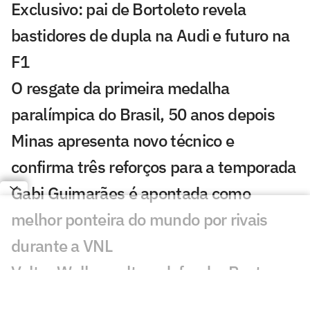
Exclusivo: pai de Bortoleto revela
bastidores de dupla na Audi e futuro na
F1
O resgate da primeira medalha
paralímpica do Brasil, 50 anos depois
Minas apresenta novo técnico e
confirma três reforços para a temporada
Gabi Guimarães é apontada como
melhor ponteira do mundo por rivais
durante a VNL
Valter Walker volta a defender Poatan
no UFC: 'Não vou soltar'