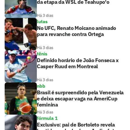
da etapa da WSL de Teahupo'o
Há 3 dias
lutas
No UFC, Renato Moicano animado
para revanche contra Ortega
Há 3 dias
tênis
Definido horário de João Fonseca x
Casper Ruud em Montreal
Há 3 dias
nbb
Brasil é surpreendido pela Venezuela
e deixa escapar vaga na AmeriCup
feminina
Há 3 dias
fórmula 1
Exclusivo: pai de Bortoleto revela