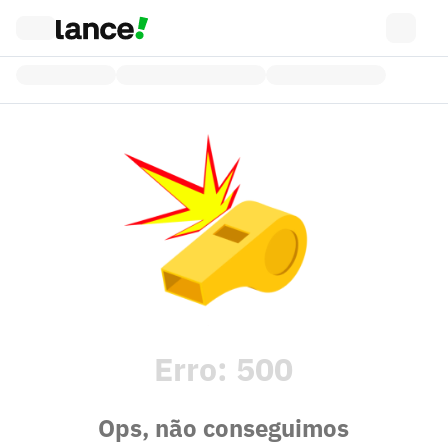
Erro:
500
Ops, não conseguimos