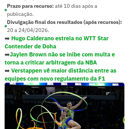
Prazo para recurso:
até 10 dias após a
publicação.
Divulgação final dos resultados (após recursos):
20 a 24/04/2026.
➡️
Hugo Calderano estreia no WTT Star
Contender de Doha
➡️
Jaylen Brown não se inibe com multa e
torna a criticar arbitragem da NBA
➡️
Verstappen vê maior distância entre as
equipes com novo regulamento da F1