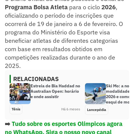
Programa Bolsa Atleta
para o ciclo
2026
,
oficializando o período de inscrições que
ocorrerá de 19 de janeiro a 6 de fevereiro. O
programa do Ministério do Esporte visa
beneficiar atletas de diferentes categorias
com base em resultados obtidos em
competições realizadas durante o ano de
2025.
RELACIONADAS
Estreia de Bia Haddad no
Ski Mo: a nova
Australian Open: horário
modalidade o
e onde assistir
2026 e como f
esqui de mon
Tênis
Há 6 meses
Lancepédia
➡️
Tudo sobre os esportes Olímpicos agora
no WhatsApp. Siga o nosso novo canal