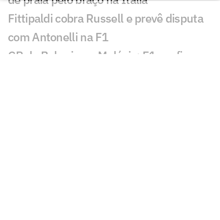
Fittipaldi cobra Russell e prevê disputa
com Antonelli na F1
GP do Bahrein na Malásia: F1 confirma
prova diurna; entenda
Rússia retorna à VNL em 2027 com
formato ampliado; entenda
Incêndio destrói apartamento de Kayky
Mota, nadador olímpico pelo Brasil
Campeão olímpico da praia substituirá
Darlan na quadra
São Paulo recebe Mundial de Clubes