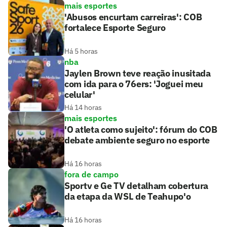
mais esportes
'Abusos encurtam carreiras': COB
fortalece Esporte Seguro
Há 5 horas
nba
Jaylen Brown teve reação inusitada
com ida para o 76ers: 'Joguei meu
celular'
Há 14 horas
mais esportes
'O atleta como sujeito': fórum do COB
debate ambiente seguro no esporte
Há 16 horas
fora de campo
Sportv e Ge TV detalham cobertura
da etapa da WSL de Teahupo'o
Há 16 horas