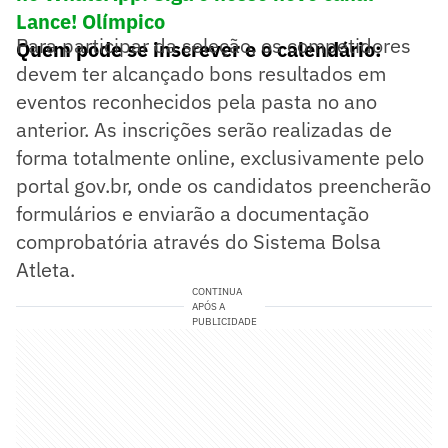
Lance! Olímpico
Para participar da seleção, os competidores
Quem pode se inscrever e o calendário:
devem ter alcançado bons resultados em
eventos reconhecidos pela pasta no ano
anterior. As inscrições serão realizadas de
forma totalmente online, exclusivamente pelo
portal gov.br, onde os candidatos preencherão
formulários e enviarão a documentação
comprobatória através do Sistema Bolsa
Atleta.
CONTINUA
APÓS A
PUBLICIDADE