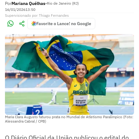
Por
Mariana Quélhas
•
Rio de Janeiro (RJ)
16/01/2026
13:50
Supervisionado
por
Thiago Fernandes
Favorite o Lance! no Google
Maria Clara Augusto faturou prata no Mundial de Atletismo Paralímpico (Foto:
Alessandra Cabral / CPB)
O Diário Oficial da União publicou o edital do