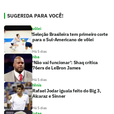
SUGERIDA PARA VOCÊ!
vôlei
Seleção Brasileira tem primeiro corte
para o Sul-Americano de vôlei
Há 5 dias
nba
'Não vai funcionar': Shaq critica
76ers de LeBron James
Há 5 dias
tênis
Rafael Jodar iguala feito do Big 3,
Alcaraz e Sinner
Há 5 dias
lutas