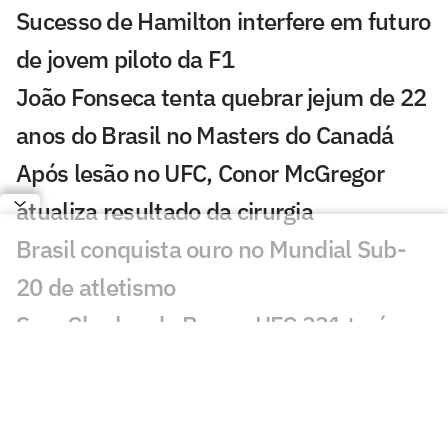
Sucesso de Hamilton interfere em futuro
de jovem piloto da F1
João Fonseca tenta quebrar jejum de 22
anos do Brasil no Masters do Canadá
Após lesão no UFC, Conor McGregor
atualiza resultado da cirurgia
Brasil conquista ouro no Mundial Sub-
20 de atletismo
Sem Charles do Bronx, UFC 331 terá
revanches de Pantoja e Moicano
Favorito Alexander Zverev cai na estreia
em Montreal