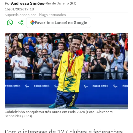
Por
Andressa Simões
•
Rio de Janeiro (RJ)
15/01/2026
17:18
Supervisionado
por
Thiago Fernandes
Favorite o Lance! no Google
Gabrielzinho conquistou três ouros em Paris 2024 (Foto: Alexandre
Schneider / CPB)
Com o interesse de 177 clubes e federações,