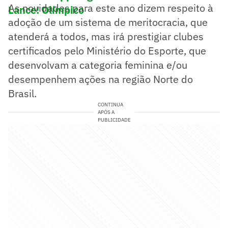
As novidades para este ano dizem respeito à
Lance! Olímpico
adoção de um sistema de meritocracia, que
atenderá a todos, mas irá prestigiar clubes
certificados pelo Ministério do Esporte, que
desenvolvam a categoria feminina e/ou
desempenhem ações na região Norte do
Brasil.
CONTINUA
APÓS A
PUBLICIDADE