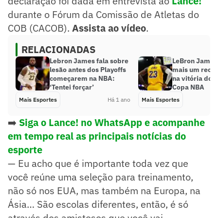
declaração foi dada em entrevista ao
Lance!
durante o Fórum da Comissão de Atletas do
COB (CACOB).
Assista ao vídeo
.
RELACIONADAS
Lebron James fala sobre
LeBron James
lesão antes dos Playoffs
mais um recor
começarem na NBA:
na vitória do 
‘Tentei forçar’
Copa NBA
Mais Esportes
Há 1 ano
Mais Esportes
➡️
Siga o Lance! no WhatsApp e acompanhe
em tempo real as principais notícias do
esporte
— Eu acho que é importante toda vez que
você reúne uma seleção para treinamento,
não só nos EUA, mas também na Europa, na
Ásia… São escolas diferentes, então, é só
através dos amistosos que você vai