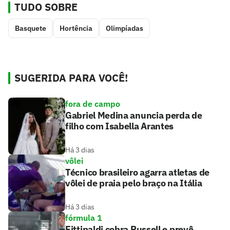
TUDO SOBRE
Basquete
Hortência
Olimpíadas
SUGERIDA PARA VOCÊ!
fora de campo
Gabriel Medina anuncia perda de
filho com Isabella Arantes
Há 3 dias
vôlei
Técnico brasileiro agarra atletas de
vôlei de praia pelo braço na Itália
Há 3 dias
fórmula 1
Fittipaldi cobra Russell e prevê