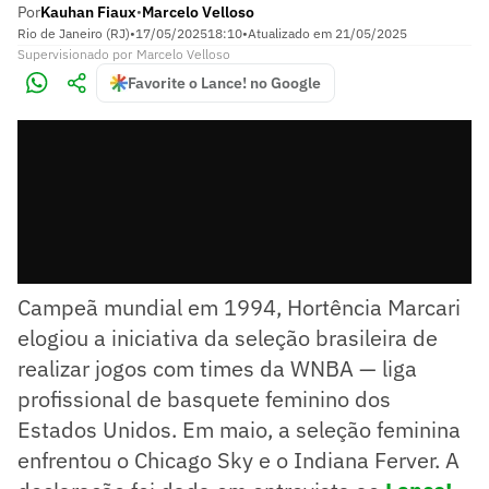
Por
Kauhan Fiaux
Marcelo Velloso
•
Rio de Janeiro (RJ)
•
17/05/2025
18:10
•
Atualizado em
21/05/2025
Supervisionado
por
Marcelo Velloso
Favorite o Lance! no Google
Campeã mundial em 1994, Hortência Marcari
elogiou a iniciativa da seleção brasileira de
realizar jogos com times da WNBA — liga
profissional de basquete feminino dos
Estados Unidos. Em maio, a seleção feminina
enfrentou o Chicago Sky e o Indiana Ferver. A