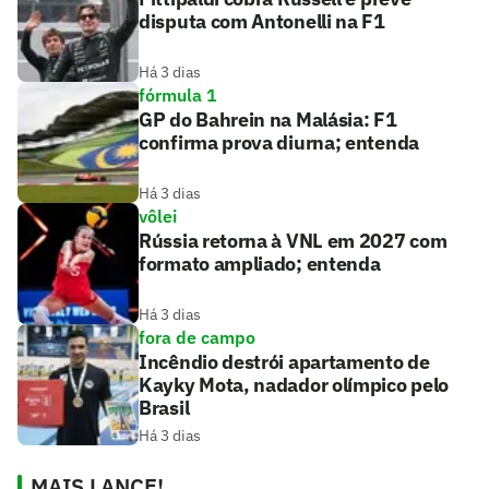
disputa com Antonelli na F1
Há 3 dias
fórmula 1
GP do Bahrein na Malásia: F1
confirma prova diurna; entenda
Há 3 dias
vôlei
Rússia retorna à VNL em 2027 com
formato ampliado; entenda
Há 3 dias
fora de campo
Incêndio destrói apartamento de
Kayky Mota, nadador olímpico pelo
Brasil
Há 3 dias
MAIS LANCE!