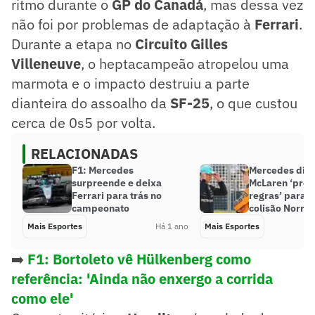
ritmo durante o
GP do Canadá
, mas dessa vez
não foi por problemas de adaptação à
Ferrari
.
Durante a etapa no
Circuito Gilles
Villeneuve
, o heptacampeão atropelou uma
marmota e o impacto destruiu a parte
dianteira do assoalho da
SF-25
, o que custou
cerca de 0s5 por volta.
RELACIONADAS
F1: Mercedes
Mercedes diz 
surpreende e deixa
McLaren ‘prec
Ferrari para trás no
regras’ para e
campeonato
colisão Norris 
Mais Esportes
Há 1 ano
Mais Esportes
➡️
F1: Bortoleto vê Hülkenberg como
referência: 'Ainda não enxergo a corrida
como ele'