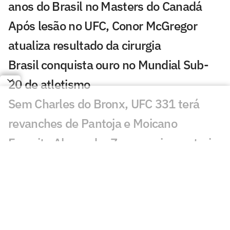
anos do Brasil no Masters do Canadá
Após lesão no UFC, Conor McGregor
atualiza resultado da cirurgia
Brasil conquista ouro no Mundial Sub-
20 de atletismo
Sem Charles do Bronx, UFC 331 terá
revanches de Pantoja e Moicano
Favorito Alexander Zverev cai na estreia
em Montreal
Superliga distribuirá maior premiação da
história em 2026/27
João Fonseca celebra confiança na 30ª