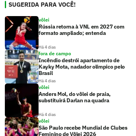
SUGERIDA PARA VOCÊ!
vôlei
Rússia retorna à VNL em 2027 com
formato ampliado; entenda
Há 4 dias
fora de campo
Incêndio destrói apartamento de
Kayky Mota, nadador olímpico pelo
Brasil
Há 4 dias
vôlei
Anders Mol, do vôlei de praia,
substituirá Darlan na quadra
Há 4 dias
vôlei
São Paulo recebe Mundial de Clubes
Feminino de Vôlei 2026