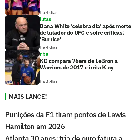
Há 4 dias
lutas
Dana White 'celebra dia' após morte
de lutador do UFC e sofre críticas:
'Burrice'
Há 4 dias
nba
KD compara 76ers de LeBron a
Warriors de 2017 e irrita Klay
Há 4 dias
MAIS LANCE!
Punições da F1 tiram pontos de Lewis
Hamilton em 2026
Atlanta 30 anos: trio de ouro fatura a