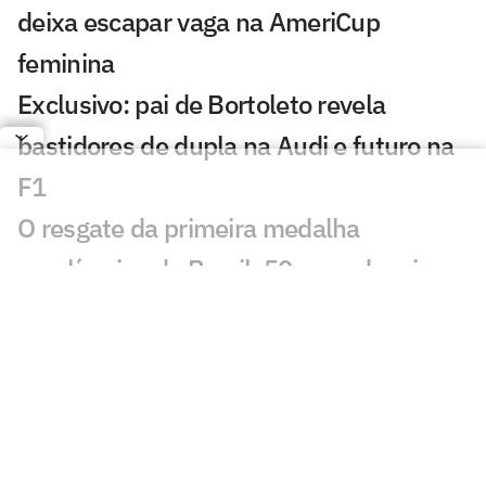
deixa escapar vaga na AmeriCup
feminina
Exclusivo: pai de Bortoleto revela
bastidores de dupla na Audi e futuro na
F1
O resgate da primeira medalha
paralímpica do Brasil, 50 anos depois
Minas apresenta novo técnico e
confirma três reforços para a temporada
Gabi Guimarães é apontada como
melhor ponteira do mundo por rivais
durante a VNL