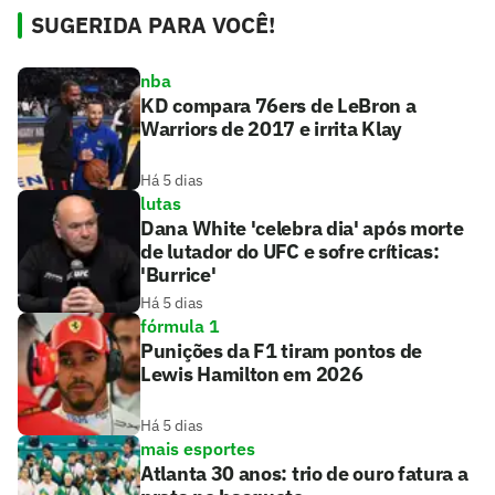
SUGERIDA PARA VOCÊ!
nba
KD compara 76ers de LeBron a
Warriors de 2017 e irrita Klay
Há 5 dias
lutas
Dana White 'celebra dia' após morte
de lutador do UFC e sofre críticas:
'Burrice'
Há 5 dias
fórmula 1
Punições da F1 tiram pontos de
Lewis Hamilton em 2026
Há 5 dias
mais esportes
Atlanta 30 anos: trio de ouro fatura a