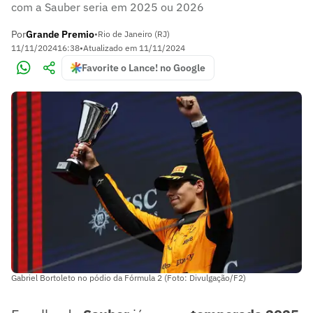
com a Sauber seria em 2025 ou 2026
Por
Grande Premio
•
Rio de Janeiro (RJ)
11/11/2024
16:38
•
Atualizado em
11/11/2024
Favorite o Lance! no Google
Gabriel Bortoleto no pódio da Fórmula 2 (Foto: Divulgação/F2)