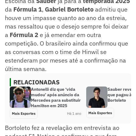
Escolha da
Sauber
já para a
temporada 2025
da
Fórmula 1
,
Gabriel Bortoleto
admitiu que
houve um impasse quanto ao ano da estreia,
mas ressaltou que o desejo sempre foi deixar
a
Fórmula 2
e já emendar em outra
competição. O brasileiro ainda confirmou que
as conversas com o time de Hinwil se
estenderam por meses até a confirmação na
última semana.
RELACIONADAS
Antonelli diz que ‘vida
Sauber revela
mudou’ após anúncio da
que pagou à M
Mercedes para substituir
Bortoleto
Hamilton em 2025
Mais Esportes
Mais Esportes
Há 1 ano
Bortoleto fez a revelação em entrevista ao