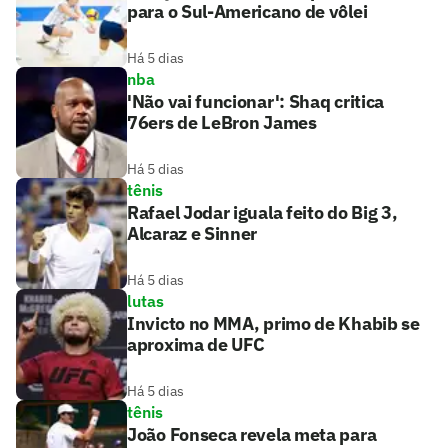
para o Sul-Americano de vôlei
Há 5 dias
nba
'Não vai funcionar': Shaq critica
76ers de LeBron James
Há 5 dias
tênis
Rafael Jodar iguala feito do Big 3,
Alcaraz e Sinner
Há 5 dias
lutas
Invicto no MMA, primo de Khabib se
aproxima de UFC
Há 5 dias
tênis
João Fonseca revela meta para