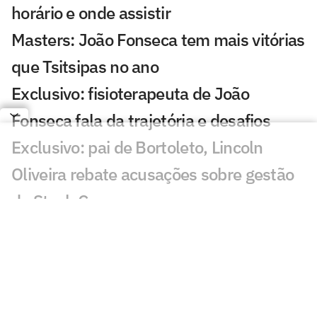
horário e onde assistir
Masters: João Fonseca tem mais vitórias
que Tsitsipas no ano
Exclusivo: fisioterapeuta de João
Fonseca fala da trajetória e desafios
Exclusivo: pai de Bortoleto, Lincoln
Oliveira rebate acusações sobre gestão
da Stock Car
Zverev reedita dupla com ex-parceiro de
João Fonseca em Montreal
Brasil busca ouro inédito no Mundial
sub-17 de vôlei feminino