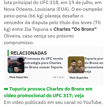
luta principal do UFC 318, em 19 de julho, em
Nova Orleans, Louisiana (EUA). O ex-campeão
peso-pena (66 kg) planeja desafiar o
vencedor da disputa pelo título dos leves (70
kg) entre Ilia Topuria e
Charles "Do Bronx"
Oliveira, caso vença seu próximo
compromisso.
RELACIONADAS
Promessa do UFC revela
Topuria provo
estratégia para Charles
do Bronx em 
do Bronx vencer Topuria
promocional d
veja
Mais Esportes
Há 1 ano
Mais Esportes
➡️ Topuria provoca Charles do Bronx em
vídeo promocional do UFC 317; veja
Em vídeo publicado em seu canal no YouTube,