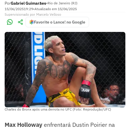
Por
Gabriel Guimarães
•
Rio de Janeiro (RJ)
15/06/2025
19:29
•
Atualizado em
15/06/2025
Supervisionado
por
Marcelo Velloso
Favorite o Lance! no Google
Charles do Bronx após uma derrota no UFC (Foto: Reprodução/UFC)
Max Holloway
enfrentará Dustin Poirier na