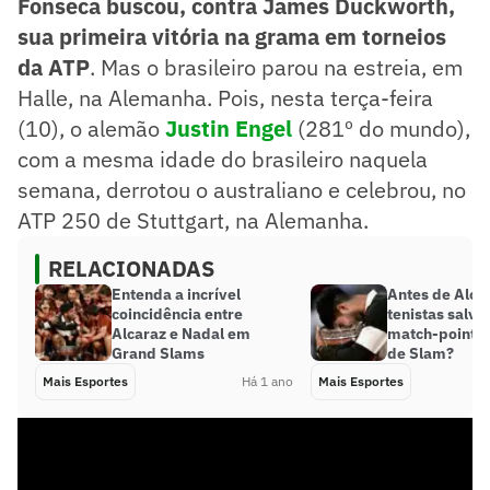
Fonseca buscou, contra James Duckworth,
sua primeira vitória na grama em torneios
da ATP
. Mas o brasileiro parou na estreia, em
Halle, na Alemanha. Pois, nesta terça-feira
(10), o alemão
Justin Engel
(281º do mundo),
com a mesma idade do brasileiro naquela
semana, derrotou o australiano e celebrou, no
ATP 250 de Stuttgart, na Alemanha.
RELACIONADAS
Entenda a incrível
Antes de Alcar
coincidência entre
tenistas salv
Alcaraz e Nadal em
match-points 
Grand Slams
de Slam?
Mais Esportes
Há 1 ano
Mais Esportes