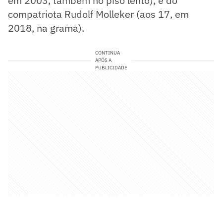
em 2003, também no piso lento), e do
compatriota Rudolf Molleker (aos 17, em
2018, na grama).
CONTINUA
APÓS A
PUBLICIDADE