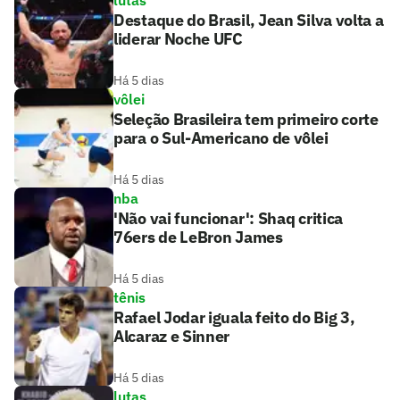
Destaque do Brasil, Jean Silva volta a
liderar Noche UFC
Há 5 dias
vôlei
Seleção Brasileira tem primeiro corte
para o Sul-Americano de vôlei
Há 5 dias
nba
'Não vai funcionar': Shaq critica
76ers de LeBron James
Há 5 dias
tênis
Rafael Jodar iguala feito do Big 3,
Alcaraz e Sinner
Há 5 dias
lutas