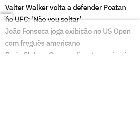
Valter Walker volta a defender Poatan
no UFC: 'Não vou soltar'
João Fonseca joga exibição no US Open
com freguês americano
Praia Clube e Osasco disputam primeiro
título do vôlei nacional em outubro
Times de Bernardinho e Zé se
enfrentam na abertura da Superliga
LeBron James abriu mão de voltar aos
Cavaliers por causa de James Harden,
diz ex-técnico
Sucesso de Hamilton interfere em futuro