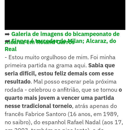
➡️
Galeria de imagens do bicampeonato de
➡️
Sinner é torcedor do Milan; Alcaraz, do
Alcaraz em Roland Garros
Real
- Estou muito orgulhoso de mim. Foi minha
primeira partida na grama aqui.
Sabia que
seria difícil, estou feliz demais com esse
resultado
. Mal posso esperar pela próxima
rodada - celebrou o anfitrião, que se tornou
o
quarto mais jovem a vencer uma partida
nesse tradicional torneio
, atrás apenas do
francês Fabrice Santoro (16 anos, em 1989,
no saibro), do espanhol Rafael Nadal (aos 17,