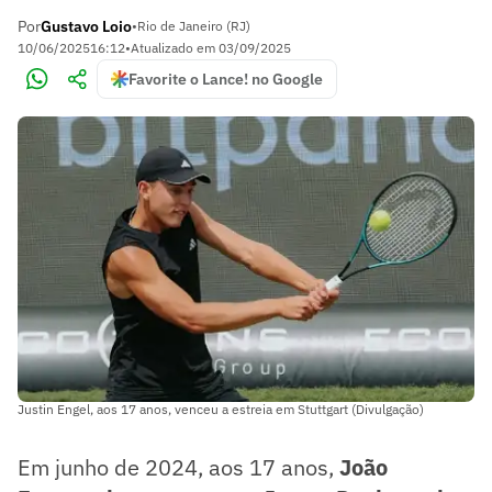
Por
Gustavo Loio
•
Rio de Janeiro (RJ)
10/06/2025
16:12
•
Atualizado em
03/09/2025
Favorite o Lance! no Google
Justin Engel, aos 17 anos, venceu a estreia em Stuttgart (Divulgação)
Em junho de 2024, aos 17 anos,
João