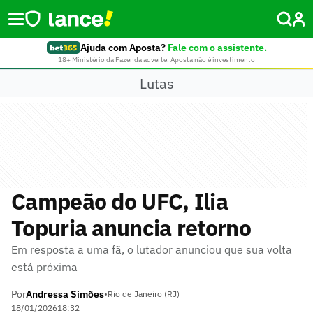
Ajuda com Aposta?
Fale com o assistente.
18+ Ministério da Fazenda adverte: Aposta não é investimento
Lutas
Campeão do UFC, Ilia
Topuria anuncia retorno
Em resposta a uma fã, o lutador anunciou que sua volta
está próxima
Por
Andressa Simões
•
Rio de Janeiro (RJ)
18/01/2026
18:32