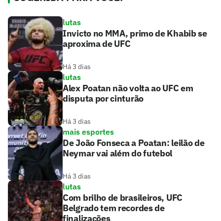
lutas
Invicto no MMA, primo de Khabib se
aproxima de UFC
Há 3 dias
lutas
Alex Poatan não volta ao UFC em
disputa por cinturão
Há 3 dias
mais esportes
De João Fonseca a Poatan: leilão de
Neymar vai além do futebol
Há 3 dias
lutas
Com brilho de brasileiros, UFC
Belgrado tem recordes de
finalizações