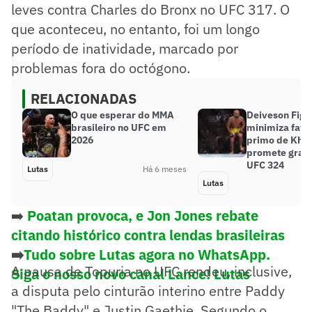
leves contra Charles do Bronx no UFC 317. O
que aconteceu, no entanto, foi um longo
período de inatividade, marcado por
problemas fora do octógono.
RELACIONADAS
O que esperar do MMA
Deiveson Figu
brasileiro no UFC em
minimiza favo
2026
primo de Khab
promete grand
UFC 324
Lutas
Há 6 meses
Lutas
➡️
Poatan provoca, e Jon Jones rebate
citando histórico contra lendas brasileiras
➡️
Tudo sobre Lutas agora no WhatsApp.
A pausa de Topuria no UFC rendeu, inclusive,
Siga o nosso novo canal Lance! Lutas
a disputa pelo cinturão interino entre Paddy
"The Baddy" e Justin Gaethje. Segundo o