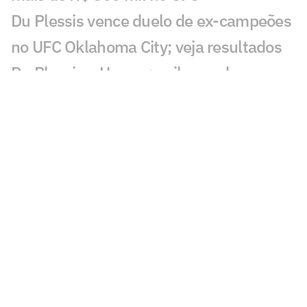
Du Plessis vence duelo de ex-campeões
no UFC Oklahoma City; veja resultados
Du Plessis x Usman: saiba card
completo, horário e onde assistir ao UFC
Oklahoma City
Lutador do UFC pega 16 meses de
suspensão por doping
Dana White revela novos bastidores
sobre Jon Jones no UFC
Valter Walker garante que russo
'passaria o carro' em Alex Poatan no