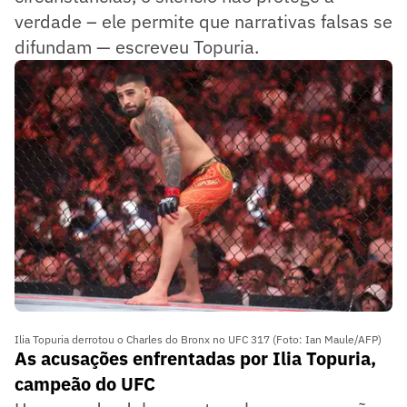
verdade – ele permite que narrativas falsas se
difundam — escreveu Topuria.
Ilia Topuria derrotou o Charles do Bronx no UFC 317 (Foto: Ian Maule/AFP)
As acusações enfrentadas por Ilia Topuria,
campeão do UFC