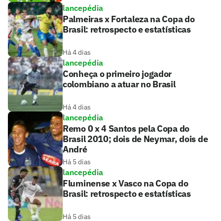
lancepédia
Palmeiras x Fortaleza na Copa do
Brasil: retrospecto e estatísticas
Há 4 dias
lancepédia
Conheça o primeiro jogador
colombiano a atuar no Brasil
Há 4 dias
lancepédia
Remo 0 x 4 Santos pela Copa do
Brasil 2010; dois de Neymar, dois de
André
Há 5 dias
lancepédia
Fluminense x Vasco na Copa do
Brasil: retrospecto e estatísticas
Há 5 dias