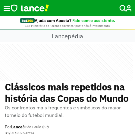
Ajuda com Aposta?
Fale com o assistente.
18+ Ministério da Fazenda adverte: Aposta não é investimento
Lancepédia
Clássicos mais repetidos na
história das Copas do Mundo
Os confrontos mais frequentes e simbólicos do maior
torneio do futebol mundial.
Por
Lance!
•
São Paulo (SP)
31/01/2026
07:14