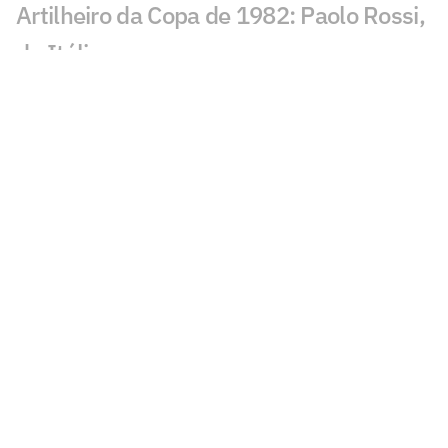
Artilheiro da Copa de 1982: Paolo Rossi,
da Itália
Artilheiro da Copa de 1978: Mario
Kempes, da Argentina
Artilheiro da Copa de 1974: Grzegorz
Lato, da Polônia
Artilheiro da Copa de 1970: Gerd Müller,
da Alemanha
Artilheiro da Copa de 1966: Eusébio, de
Portugal
Artilheiros da Copa de 1962: Garrincha e
Vavá, do Brasil