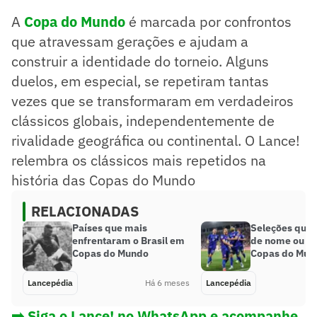
Duelos recorrentes refletem a regularidade das seleções
A
Copa do Mundo
é marcada por confrontos
em fases decisivas.
Clássicos como Brasil x Suécia e Alemanha x Argentina se
que atravessam gerações e ajudam a
destacam na história.
construir a identidade do torneio. Alguns
Resumo supervisionado pelo jornalista!
duelos, em especial, se repetiram tantas
vezes que se transformaram em verdadeiros
clássicos globais, independentemente de
rivalidade geográfica ou continental. O Lance!
relembra os clássicos mais repetidos na
história das Copas do Mundo
RELACIONADAS
Países que mais
Seleções que
enfrentaram o Brasil em
de nome ou ba
Copas do Mundo
Copas do Mun
Lancepédia
Há 6 meses
Lancepédia
➡️ Siga o Lance! no WhatsApp e acompanhe