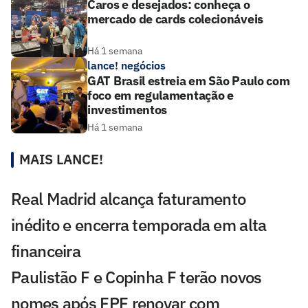
Caros e desejados: conheça o
mercado de cards colecionáveis
Há 1 semana
lance! negócios
GAT Brasil estreia em São Paulo com
foco em regulamentação e
investimentos
Há 1 semana
MAIS LANCE!
Real Madrid alcança faturamento
inédito e encerra temporada em alta
financeira
Paulistão F e Copinha F terão novos
nomes após FPF renovar com