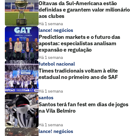
Oitavas da Sul-Americana estão
definidas e garantem valor milionário
aos clubes
Há 1 semana
lance! negócios
Prediction markets e o futuro das
apostas: especialistas analisam
expansão e regulação
Há 1 semana
futebol nacional
Times tradicionais voltam à elite
estadual no primeiro ano de SAF
Há 1 semana
santos
Santos terá fan fest em dias de jogos
na Vila Belmiro
Há 1 semana
lance! negócios