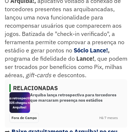
O
Arquiba!,
aplicativo voltado à conexão de
torcedores presentes nas arquibancadas,
lançou uma nova funcionalidade para
recompensar usuários que comparecem aos
jogos. Batizada de "check-in verificado", a
ferramenta permite comprovar a presença no
estádio e gerar pontos no
Sócio Lance!
,
programa de fidelidade do
Lance!
, que podem
ser trocados por benefícios como Pix, milhas
aéreas,
gift-cards
e descontos.
RELACIONADAS
Arquiba lança retrospectiva para torcedores
que marcaram presença nos estádios
Fora de Campo
Há 7 meses
➡️
Baixe gratuitamente o Arquiba! no seu