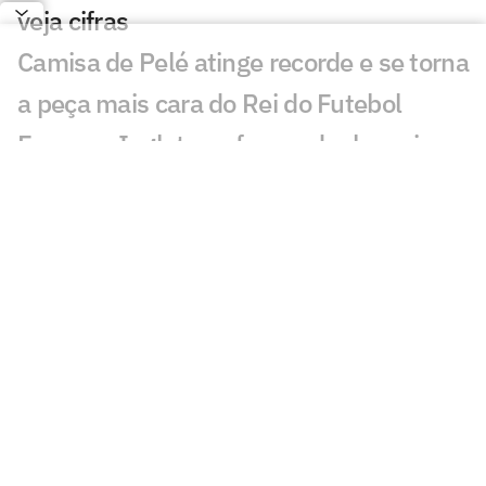
veja cifras
Camisa de Pelé atinge recorde e se torna
a peça mais cara do Rei do Futebol
França e Inglaterra fazem duelo mais
caro da Copa; veja valores
Messi x Yamal: o duelo de milhões nos
bastidores da final da Copa
Patrocinar uma seleção ou um jogador:
qual estratégia rende mais às marcas?
Disputa de terceiro lugar da Copa do
Mundo tem premiação? Veja regra
Real Madrid e PSG terão partidas