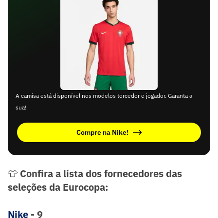
A camisa está disponível nos modelos torcedor e jogador. Garanta a
sua!
Compre na Nike!
👕
Confira a lista dos fornecedores das
seleções da Eurocopa:
Nike
- 9