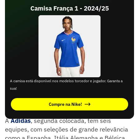
Camisa França 1 - 2024/25
A camisa está disponível nos modelos torcedor e jogador. Garanta a
sua!
Compre na Nike!
A
Adidas
, segunda colocada, tem seis
equipes, com seleções de grande relevância
como a Espanha, Itália Alemanha e Bélgica.