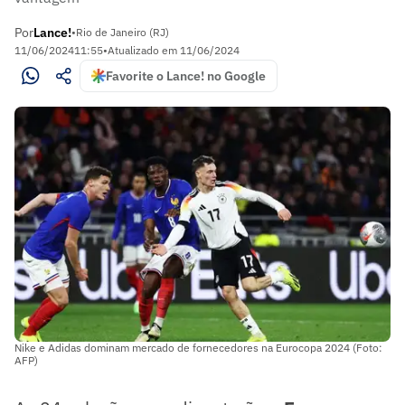
Por
Lance!
•
Rio de Janeiro (RJ)
11/06/2024
11:55
•
Atualizado em
11/06/2024
Favorite o Lance! no Google
Nike e Adidas dominam mercado de fornecedores na Eurocopa 2024 (Foto:
AFP)