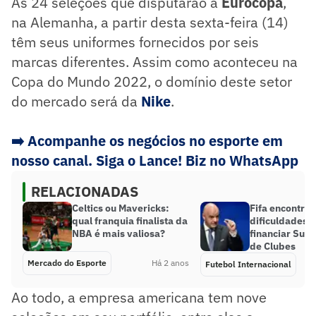
As 24 seleções que disputarão a
Eurocopa
,
na Alemanha, a partir desta sexta-feira (14)
têm seus uniformes fornecidos por seis
marcas diferentes. Assim como aconteceu na
Copa do Mundo 2022, o domínio deste setor
do mercado será da
Nike
.
➡️
Acompanhe os negócios no esporte em
nosso canal. Siga o Lance! Biz no WhatsApp
RELACIONADAS
Celtics ou Mavericks:
Fifa encontra
qual franquia finalista da
dificuldades 
NBA é mais valiosa?
financiar Sup
de Clubes
Mercado do Esporte
Há 2 anos
Futebol Internacional
Ao todo, a empresa americana tem nove