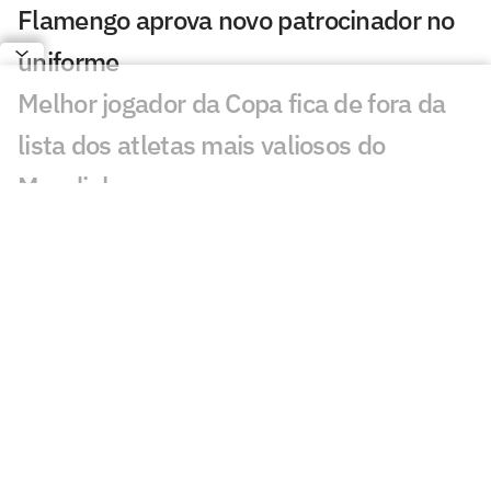
Flamengo aprova novo patrocinador no
uniforme
Melhor jogador da Copa fica de fora da
lista dos atletas mais valiosos do
Mundial
Flamengo receberá R$ 35 milhões com
venda de João Gomes para o Aston Villa
Espanha fatura premiação milionária
com o título da Copa do Mundo
Espanha e Argentina se enfrentam na
final da Copa com elencos bilionários;
veja cifras