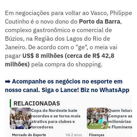
Em negociações para voltar ao Vasco, Philippe
Coutinho é o novo dono do
Porto da Barra
,
complexo gastronômico e comercial de
Búzios, na Região dos Lagos do Rio de
Janeiro. De acordo com o "ge", o meia vai
pagar
US$ 8 milhões (cerca de R$ 42,8
milhões)
pela compra do shopping.
➡️
Acompanhe os negócios no esporte em
nosso canal. Siga o Lance! Biz no WhatsApp
RELACIONADAS
Copa do Nordeste bate
Quem fatura 
recordes e se torna mais
Compare as fi
atrativa para clubes e
milionárias d
torcedores
e Fluminense
Mercado do Esporte
Há 2 anos
Finanças