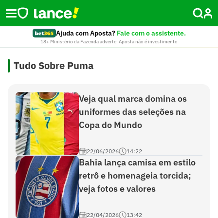
Ajuda com Aposta?
Fale com o assistente.
18+ Ministério da Fazenda adverte: Aposta não é investimento
Tudo Sobre Puma
Veja qual marca domina os
uniformes das seleções na
Copa do Mundo
22/06/2026
14:22
Bahia lança camisa em estilo
retrô e homenageia torcida;
veja fotos e valores
22/04/2026
13:42