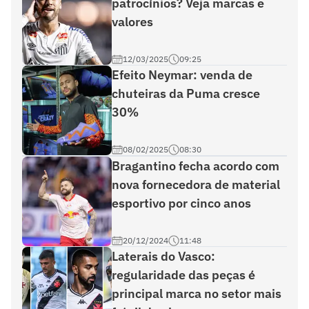
patrocínios? Veja marcas e
valores
12/03/2025
09:25
Efeito Neymar: venda de
chuteiras da Puma cresce
30%
08/02/2025
08:30
Bragantino fecha acordo com
nova fornecedora de material
esportivo por cinco anos
20/12/2024
11:48
Laterais do Vasco:
regularidade das peças é
principal marca no setor mais