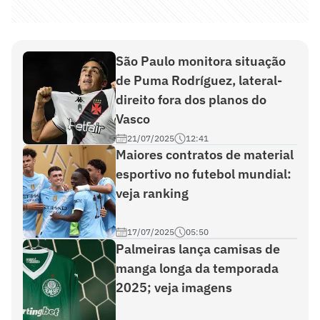
São Paulo monitora situação
de Puma Rodríguez, lateral-
direito fora dos planos do
Vasco
21/07/2025
12:41
Maiores contratos de material
esportivo no futebol mundial:
veja ranking
17/07/2025
05:50
Palmeiras lança camisas de
manga longa da temporada
2025; veja imagens