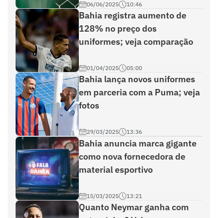
06/06/2025
10:46
Bahia registra aumento de
128% no preço dos
uniformes; veja comparação
01/04/2025
05:00
Bahia lança novos uniformes
em parceria com a Puma; veja
fotos
29/03/2025
13:36
Bahia anuncia marca gigante
como nova fornecedora de
material esportivo
15/03/2025
13:21
Quanto Neymar ganha com