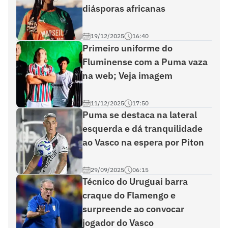
diásporas africanas
19/12/2025
16:40
Primeiro uniforme do
Fluminense com a Puma vaza
na web; Veja imagem
11/12/2025
17:50
Puma se destaca na lateral
esquerda e dá tranquilidade
ao Vasco na espera por Piton
29/09/2025
06:15
Técnico do Uruguai barra
craque do Flamengo e
surpreende ao convocar
jogador do Vasco