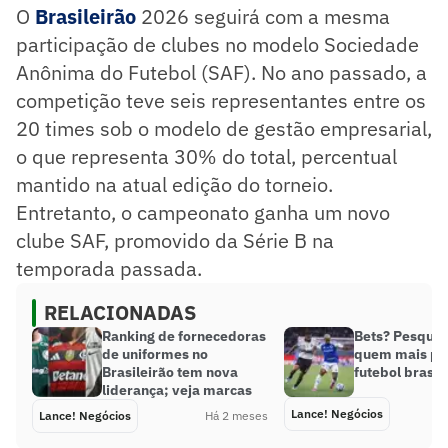
O
Brasileirão
2026 seguirá com a mesma
participação de clubes no modelo Sociedade
Anônima do Futebol (SAF). No ano passado, a
competição teve seis representantes entre os
20 times sob o modelo de gestão empresarial,
o que representa 30% do total, percentual
mantido na atual edição do torneio.
Entretanto, o campeonato ganha um novo
clube SAF, promovido da Série B na
temporada passada.
RELACIONADAS
Ranking de fornecedoras
Bets? Pesquis
de uniformes no
quem mais pat
Brasileirão tem nova
futebol brasil
liderança; veja marcas
Lance! Negócios
Lance! Negócios
Há 2 meses