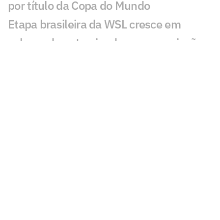
por título da Copa do Mundo
Etapa brasileira da WSL cresce em
volume de patrocinadores e premiação
França garante premiação milionária por
classificação na Copa do Mundo
Copa do Mundo 2026 consolida nova
forma de consumo do futebol entre
brasileiros
Copa do Mundo: qual salário de Yamal,
astro da Espanha e do Barcelona?
Elencos bilionários e duelos equilibrados
marcam a chegada das quartas de final