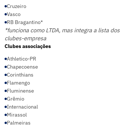
Cruzeiro
Vasco
RB Bragantino*
*funciona como LTDA, mas integra a lista dos
clubes-empresa
Clubes associações
Athletico-PR
Chapecoense
Corinthians
Flamengo
Fluminense
Grêmio
Internacional
Mirassol
Palmeiras