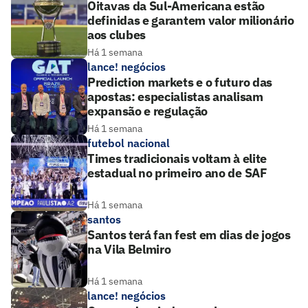
Oitavas da Sul-Americana estão
definidas e garantem valor milionário
aos clubes
Há 1 semana
lance! negócios
Prediction markets e o futuro das
apostas: especialistas analisam
expansão e regulação
Há 1 semana
futebol nacional
Times tradicionais voltam à elite
estadual no primeiro ano de SAF
Há 1 semana
santos
Santos terá fan fest em dias de jogos
na Vila Belmiro
Há 1 semana
lance! negócios