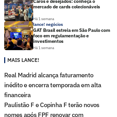
Caros e desejados: conheça o
mercado de cards colecionáveis
Há 1 semana
lance! negócios
GAT Brasil estreia em São Paulo com
foco em regulamentação e
investimentos
Há 1 semana
MAIS LANCE!
Real Madrid alcança faturamento
inédito e encerra temporada em alta
financeira
Paulistão F e Copinha F terão novos
nomes após FPF renovar com