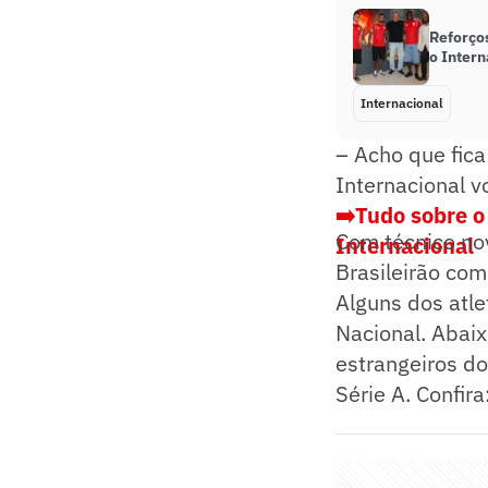
Reforços
o Intern
Internacional
– Acho que fic
Internacional 
➡️Tudo sobre o
Com técnico nov
Internacional
Brasileirão com
Alguns dos atl
Nacional. Abaix
estrangeiros do
Série A. Confira