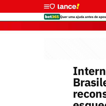
Quer uma ajuda antes de apos
Intern
Brasil
recons
esque