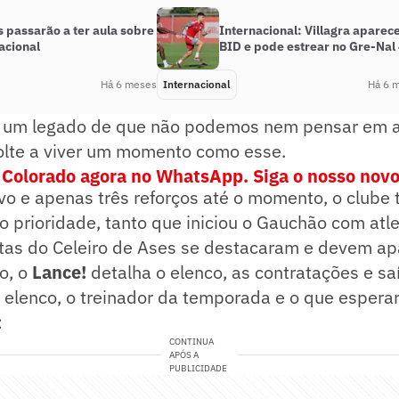
 passarão a ter aula sobre
Internacional: Villagra aparec
acional
BID e pode estrear no Gre-Nal
Há 6 meses
Internacional
Há 6 
a um legado de que não podemos nem pensar em a
volte a viver um momento como esse.
 Colorado agora no WhatsApp. Siga o nosso novo
o e apenas três reforços até o momento, o clube 
o prioridade, tanto que iniciou o Gauchão com atl
etas do Celeiro de Ases se destacaram e devem ap
o, o
Lance!
detalha o elenco, as contratações e sa
 elenco, o treinador da temporada e o que esperar
:
CONTINUA
APÓS A
PUBLICIDADE