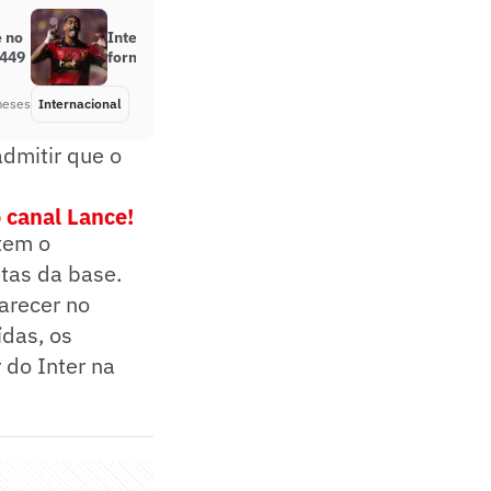
e no
Internacional e Cuiabá discutem
 449
forma de pagamento por atacante
meses
Internacional
Há 6 meses
dmitir que o
 canal Lance!
tem o
etas da base.
arecer no
ídas, os
 do Inter na