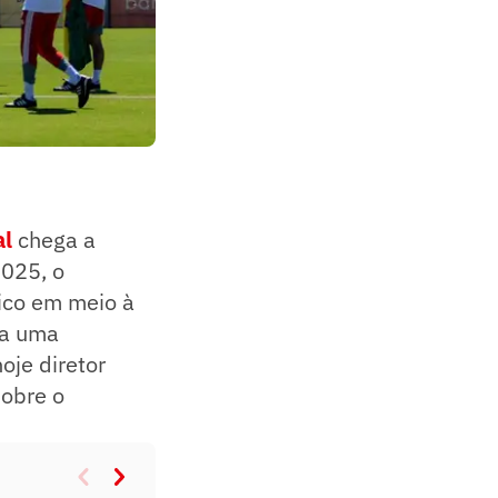
al
chega a
025, o
ico em meio à
 a uma
oje diretor
sobre o