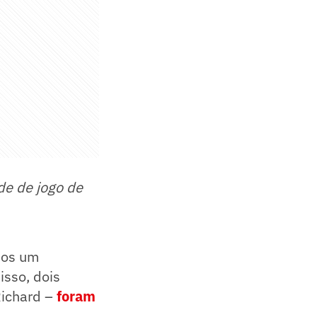
de de jogo de
nos um
isso, dois
Richard –
foram