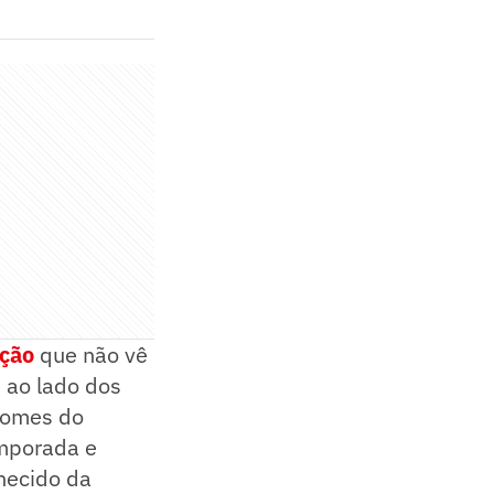
ação
que não vê
 ao lado dos
 nomes do
emporada e
hecido da