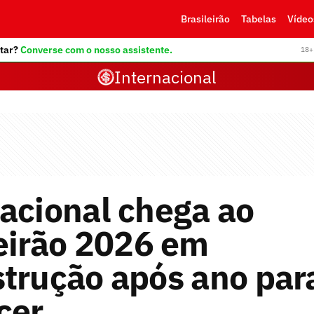
Brasileirão
Tabelas
Vídeo
tar?
Converse com o nosso assistente.
18+ 
Internacional
acional chega ao
eirão 2026 em
trução após ano par
cer