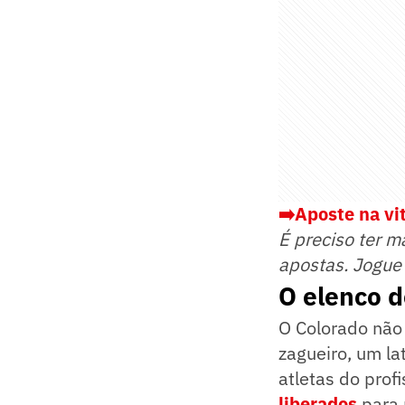
➡️Aposte na vit
É preciso ter m
apostas. Jogue
O elenco d
O Colorado não
zagueiro, um la
atletas do prof
liberados
para 