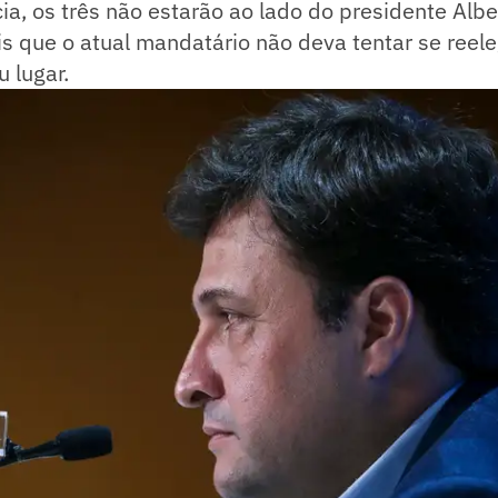
a, os três não estarão ao lado do presidente Albe
is que o atual mandatário não deva tentar se reeleg
 lugar.