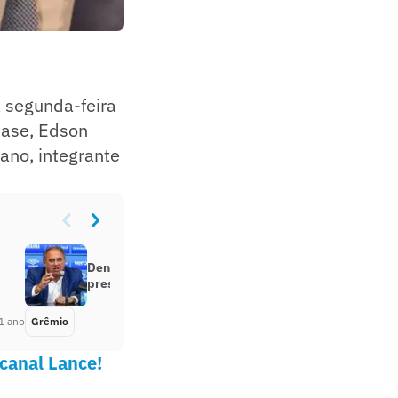
 segunda-feira
Base, Edson
ano, integrante
Denis Abrahão será candidato à
presidência do Grêmio
1 ano
Grêmio
Há 1 ano
 canal Lance!