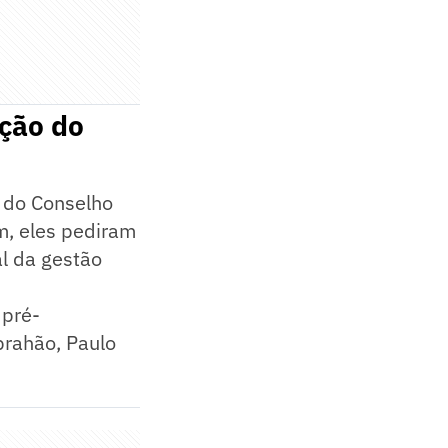
ção do
s do Conselho
m, eles pediram
l da gestão
 pré-
brahão, Paulo