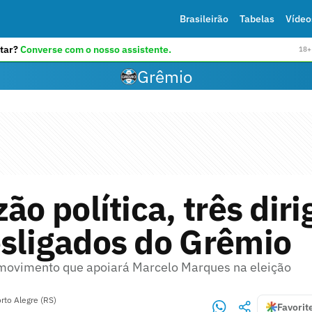
Brasileirão
Tabelas
Vídeo
tar?
Converse com o nosso assistente.
18+ 
Grêmio
zão política, três dir
sligados do Grêmio
e movimento que apoiará Marcelo Marques na eleição
rto Alegre (RS)
Favorit