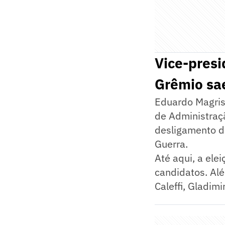
Vice-presi
Grêmio sa
Eduardo Magriss
de Administraç
desligamento do
Guerra.
Até aqui, a ele
candidatos. Al
Caleffi, Gladimi