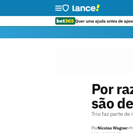
Quer uma ajuda antes de apos
Por ra
são de
Trio faz parte d
Por
Nícolas Wagner
•
Po