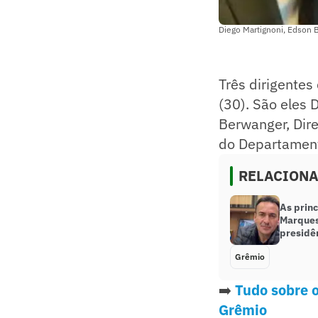
Diego Martignoni, Edson 
Três dirigentes
(30). São eles 
Berwanger, Dire
do Departament
RELACION
As princ
Marques
presidê
Grêmio
➡️
Tudo sobre o
Grêmio