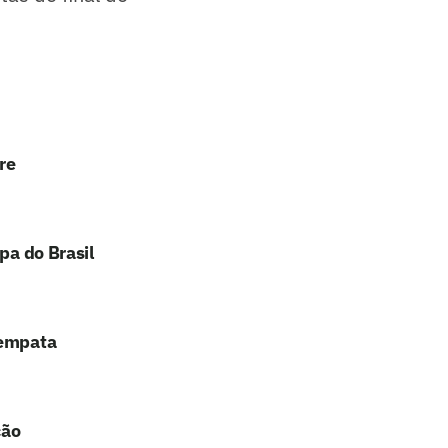
re
pa do Brasil
 empata
ção