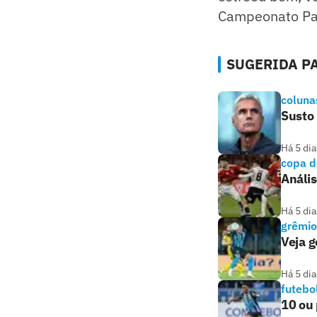
Campeonato Pa
SUGERIDA PA
coluna
Susto
Há 5 dia
copa d
Anális
Há 5 dia
grêmio
Veja g
Há 5 dia
futebo
10 ou 