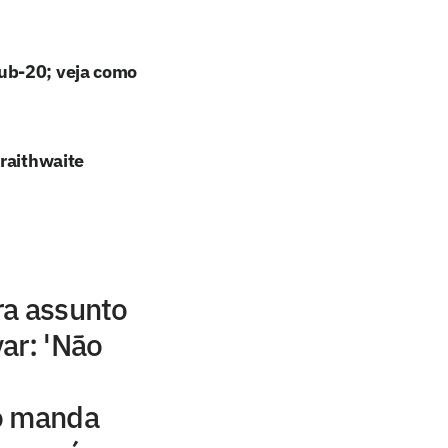
ub-20; veja como
Braithwaite
ra assunto
ar: 'Não
o manda