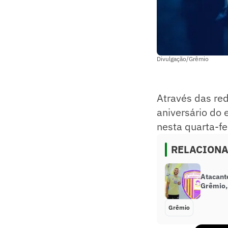
Divulgação/Grêmio
Através das re
aniversário do 
nesta quarta-fe
RELACION
Atacant
Grêmio,
Grêmio