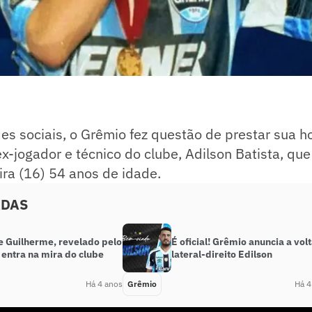
des sociais, o Grêmio fez questão de prestar sua
ex-jogador e técnico do clube, Adilson Batista, qu
ira (16) 54 anos de idade.
ADAS
e Guilherme, revelado pelo
É oficial! Grêmio anuncia a vol
 entra na mira do clube
lateral-direito Edilson
Há 4 anos
Grêmio
Há 4