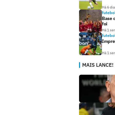
Há 6 dia
futebo
Base 
foi
Há 1 se
futebo
Impren
Há 1 se
MAIS LANCE!