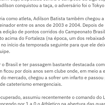
ílson conquistou a taça, o adversário foi o Tokyo
ria como atleta, Adilson Batista também chegou a 
einador entre os anos de 2003 e 2004. Depois d
a edição de pontos corridos do Campeonato Brasile
o acima do Fortaleza (na época, um dos rebaixad
 no início da temporada seguinte para que ele dei
uipe.
r o Brasil e ter passagem bastante destacada com
on ficou por dois anos sem clube onde, em meio a 
do mercado, chegou a sofrer um infarto e passou 
de cateterismo emergenciais.
cuperado, assumiu recentemente o comando do L
ncendo por 1 a 0 o Athletico na abertura das quar