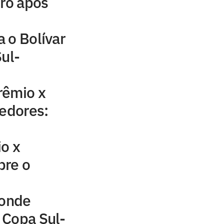
tro após
 o Bolívar
Sul-
rêmio x
cedores:
o x
bre o
 onde
a Copa Sul-