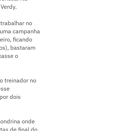
 Verdy.
trabalhar no
e uma campanha
iro, ficando
os), bastaram
xasse o
o treinador no
esse
por dois
ondrina onde
tas de final do