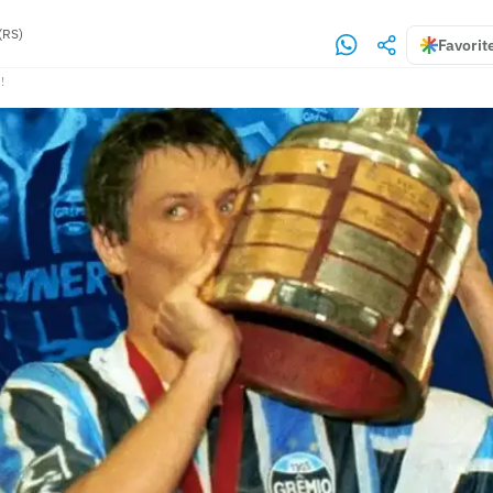
(RS)
Favorit
!