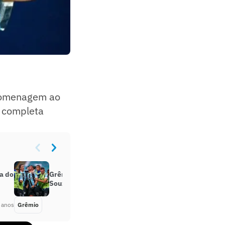
 homenagem ao
e completa
ta do
Grêmio espera contar como Diego
Souza para a semifinal do Gauchão
 anos
Grêmio
Há 4 anos