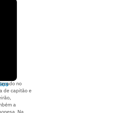
stacado no
 iOS
a de capitão e
irão,
ambém a
ponesa. Na