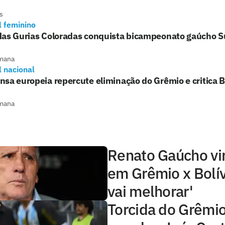
s
l feminino
das Gurias Coloradas conquista bicampeonato gaúcho S
mana
l nacional
sa europeia repercute eliminação do Grêmio e critica 
mana
Renato Gaúcho vi
em Grêmio x Bolív
vai melhorar'
Torcida do Grêmi