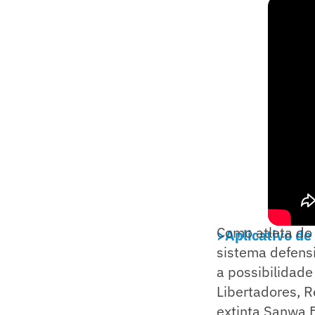
Como atleta do 
>Aplicativo de
sistema defensi
a possibilidade
Libertadores, 
extinta Sanwa 