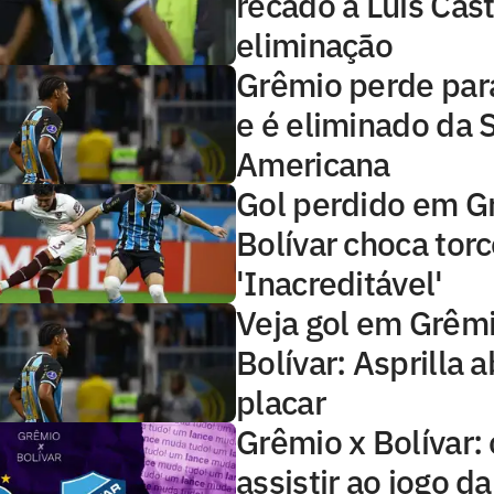
recado a Luís Cas
eliminação
Grêmio perde para
e é eliminado da 
Americana
Gol perdido em G
Bolívar choca tor
'Inacreditável'
Veja gol em Grêmi
Bolívar: Asprilla a
placar
Grêmio x Bolívar:
assistir ao jogo d