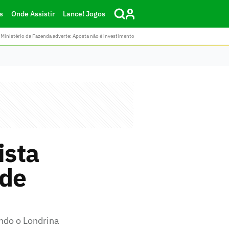
s
Onde Assistir
Lance! Jogos
Ministério da Fazenda adverte: Aposta não é investimento
ista
 de
indo o Londrina