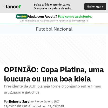
Baixe grátis o app do Lance!
Baixe agora
O esporte na palma da mão.
Ajuda com Aposta?
Fale com o assistente.
18+ Ministério da Fazenda adverte: Aposta não é investimento
Futebol Nacional
OPINIÃO: Copa Platina, uma
loucura ou uma boa ideia
Presidente da AUF planeja torneio conjunto entre times
uruguaios e gaúchos
Por
Roberto Jardim
•
Rio de Janeiro (RJ)
21/03/2025
11:07
•
Atualizado em
21/03/2025