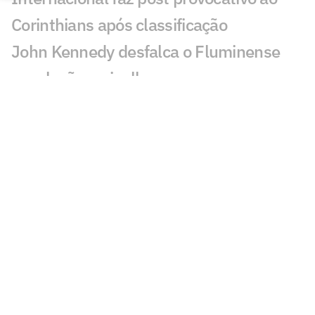
Corinthians após classificação
John Kennedy desfalca o Fluminense
com lesão no joelho
Como Santiago Sosa pode transformar o
meio-campo do Vasco de Pedro
Emanuel
Fluminense desafia estigma elitista com
série documental exibida no CineFoot
Botafogo avança pela renovação de
contrato com Alex Telles
Análise: Corinthians paga preço por