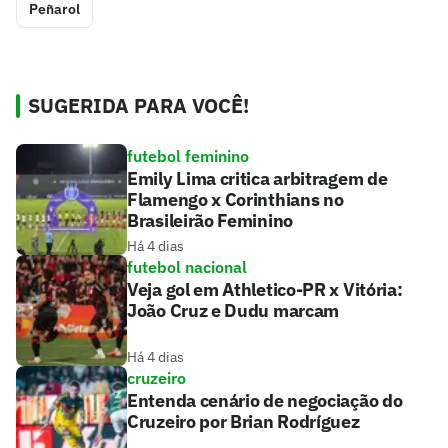
Peñarol
SUGERIDA PARA VOCÊ!
futebol feminino
Emily Lima critica arbitragem de
Flamengo x Corinthians no
Brasileirão Feminino
Há 4 dias
futebol nacional
Veja gol em Athletico-PR x Vitória:
João Cruz e Dudu marcam
Há 4 dias
cruzeiro
Entenda cenário de negociação do
Cruzeiro por Brian Rodríguez