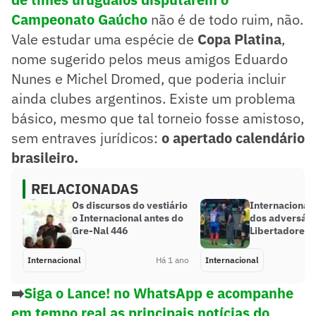
Campeonato Gaúcho
não é de todo ruim, não.
Vale estudar uma espécie de
Copa Platina
,
nome sugerido pelos meus amigos Eduardo
Nunes e Michel Dromed, que poderia incluir
ainda clubes argentinos. Existe um problema
básico, mesmo que tal torneio fosse amistoso,
sem entraves jurídicos:
o apertado calendário
brasileiro.
RELACIONADAS
Os discursos do vestiário
Internacional:
o Internacional antes do
dos adversári
Gre-Nal 446
Libertadores
Internacional
Há 1 ano
Internacional
➡️
Siga o Lance! no WhatsApp e acompanhe
em tempo real as principais notícias do