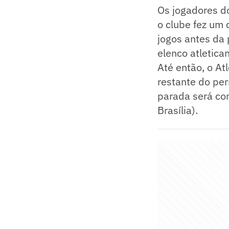
Os jogadores do
o clube fez um 
jogos antes da 
elenco atletica
Até então, o At
restante do per
parada será con
Brasília).