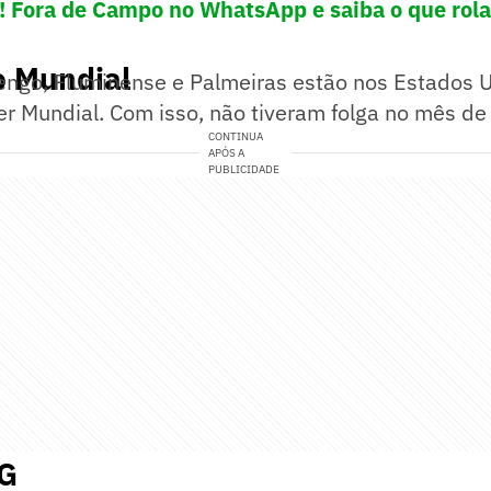
! Fora de Campo no WhatsApp e saiba o que rola
o Mundial
engo, Fluminense e Palmeiras estão nos Estados 
r Mundial. Com isso, não tiveram folga no mês de 
CONTINUA
APÓS A
PUBLICIDADE
MG