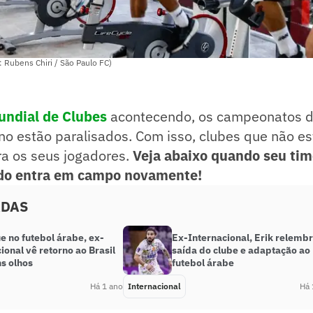
: Rubens Chiri / São Paulo FC)
undial de Clubes
acontecendo, os campeonatos de
no estão paralisados. Com isso, clubes que não es
ra os seus jogadores.
Veja abaixo quando seu tim
ndo entra em campo novamente!
ADAS
e no futebol árabe, ex-
Ex-Internacional, Erik relemb
ional vê retorno ao Brasil
saída do clube e adaptação ao
s olhos
futebol árabe
Há 1 ano
Internacional
Há 