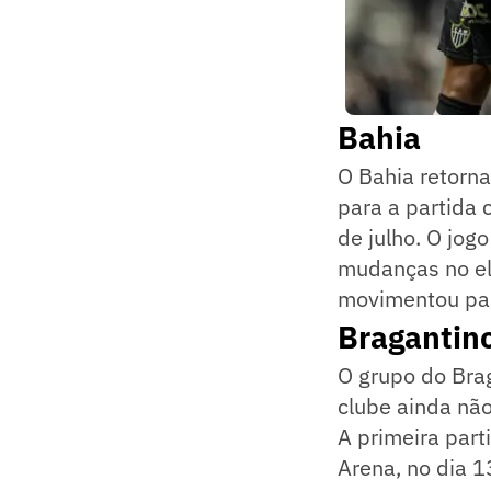
Bahia
O Bahia retorna
para a partida 
de julho. O jog
mudanças no el
movimentou par
Bragantin
O grupo do Brag
clube ainda não
A primeira part
Arena, no dia 13