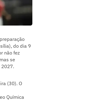
a preparação
ília), do dia 9
or não fez
 mas se
e 2027.
ra (30). O
Neo Química