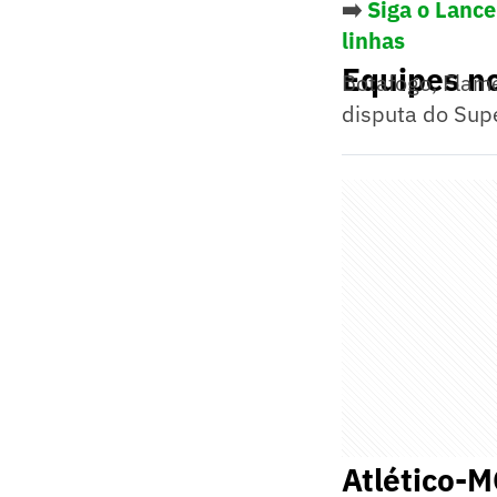
➡️
Siga o Lance
linhas
Equipes n
Botafogo, Flam
disputa do Supe
Atlético-