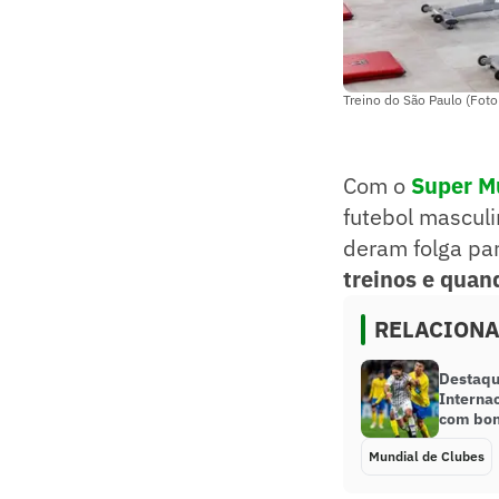
Treino do São Paulo (Foto
Com o
Super M
futebol masculi
deram folga pa
treinos e qua
RELACION
Destaqu
Internac
com bon
Mundial de Clubes