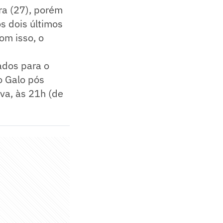
ira (27), porém
s dois últimos
om isso, o
ados para o
o Galo pós
ova, às 21h (de