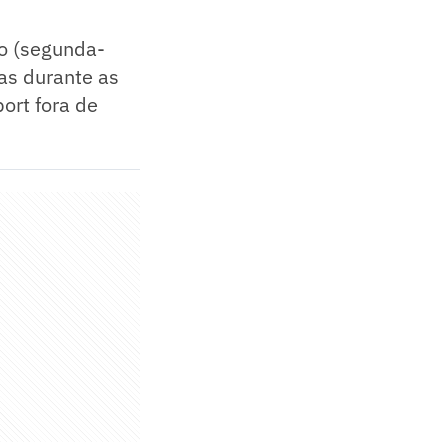
ho (segunda-
as durante as
port fora de