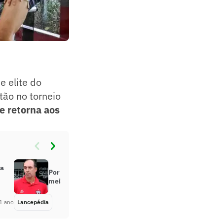
 elite do
tão no torneio
e retorna aos
ra
Por onde anda Paulo Baier, ex-
meia do futebol nacional?
1 ano
Lancepédia
Há 1 ano