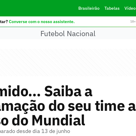
Brasileirão
Tabelas
Vídeo
tar?
Converse com o nosso assistente.
18+ 
Futebol Nacional
umido… Saiba a
amação do seu time a
so do Mundial
 parado desde dia 13 de junho