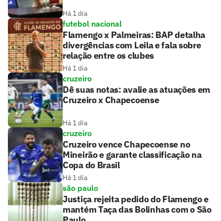
Há 1 dia
futebol nacional
Flamengo x Palmeiras: BAP detalha
divergências com Leila e fala sobre
relação entre os clubes
Há 1 dia
cruzeiro
Dê suas notas: avalie as atuações em
Cruzeiro x Chapecoense
Há 1 dia
cruzeiro
Cruzeiro vence Chapecoense no
Mineirão e garante classificação na
Copa do Brasil
Há 1 dia
são paulo
Justiça rejeita pedido do Flamengo e
mantém Taça das Bolinhas com o São
Paulo