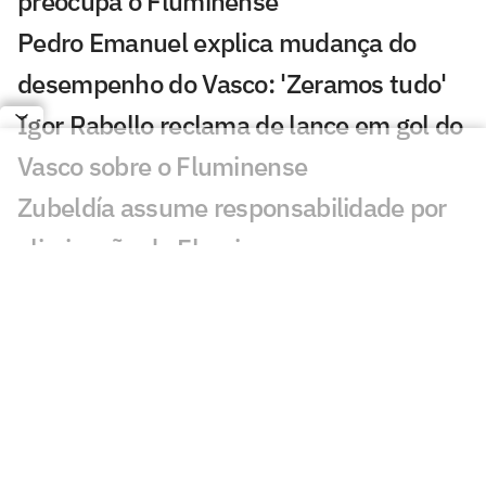
preocupa o Fluminense
Pedro Emanuel explica mudança do
desempenho do Vasco: 'Zeramos tudo'
Igor Rabello reclama de lance em gol do
Vasco sobre o Fluminense
Zubeldía assume responsabilidade por
eliminação do Fluminense
Brenner celebra gols e admite dívida
com a torcida do Vasco: 'Devo um pouco'
Chaveamento da Copa do Brasil: data e
horário do sorteio
Dê suas notas: avalie as atuações em