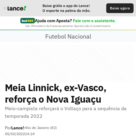
Baixe grátis o app do Lance!
Baixe agora
O esporte na palma da mão.
Ajuda com Aposta?
Fale com o assistente.
18+ Ministério da Fazenda adverte: Aposta não é investimento
Futebol Nacional
Meia Linnick, ex-Vasco,
reforça o Nova Iguaçu
Meio-campista reforçará o Voltaço para a sequência da
temporada 2022
Por
Lance!
•
Rio de Janeiro (RJ)
05/03/2022
14:24