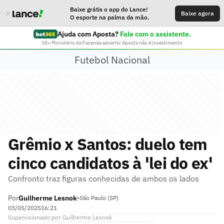
Baixe grátis o app do Lance!
Baixe agora
O esporte na palma da mão.
Ajuda com Aposta?
Fale com o assistente.
18+ Ministério da Fazenda adverte: Aposta não é investimento
Futebol Nacional
Grêmio x Santos: duelo tem
cinco candidatos à 'lei do ex'
Confronto traz figuras conhecidas de ambos os lados
Por
Guilherme Lesnok
•
São Paulo (SP)
03/05/2025
16:21
Supervisionado
por
Guilherme Lesnok