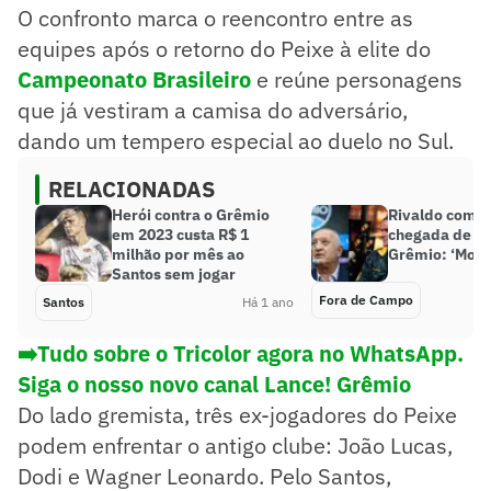
O confronto marca o reencontro entre as
equipes após o retorno do Peixe à elite do
Campeonato Brasileiro
e reúne personagens
que já vestiram a camisa do adversário,
dando um tempero especial ao duelo no Sul.
RELACIONADAS
Herói contra o Grêmio
Rivaldo come
em 2023 custa R$ 1
chegada de Fe
milhão por mês ao
Grêmio: ‘Momen
Santos sem jogar
Fora de Campo
Santos
Há 1 ano
➡️Tudo sobre o Tricolor agora no WhatsApp.
Siga o nosso novo canal Lance! Grêmio
Do lado gremista, três ex-jogadores do Peixe
podem enfrentar o antigo clube: João Lucas,
Dodi e Wagner Leonardo. Pelo Santos,