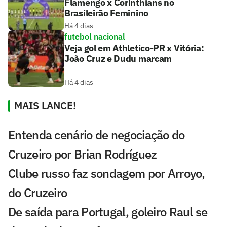
Flamengo x Corinthians no
Brasileirão Feminino
Há 4 dias
futebol nacional
Veja gol em Athletico-PR x Vitória:
João Cruz e Dudu marcam
Há 4 dias
MAIS LANCE!
Entenda cenário de negociação do
Cruzeiro por Brian Rodríguez
Clube russo faz sondagem por Arroyo,
do Cruzeiro
De saída para Portugal, goleiro Raul se