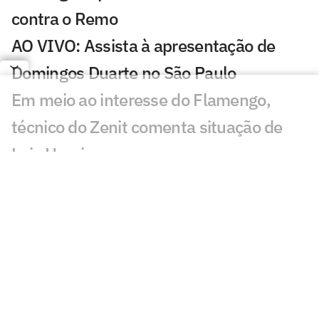
contra o Remo
AO VIVO: Assista à apresentação de
Domingos Duarte no São Paulo
Em meio ao interesse do Flamengo,
técnico do Zenit comenta situação de
Luiz Henrique
Ventos fortes alteram programação da
base do Vasco; profissional treina
normalmente
Lucho Rodríguez é apresentado pelo
Cruzeiro: 'Responsabilidade muito
grande'