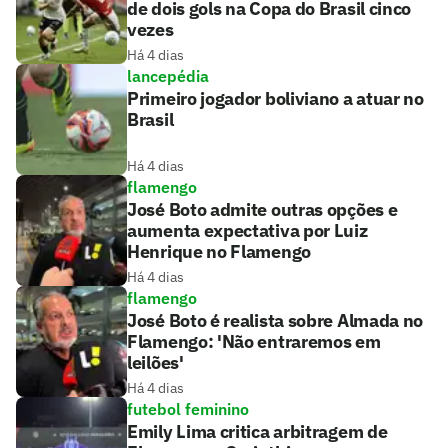
de dois gols na Copa do Brasil cinco
vezes
Há 4 dias
lancepédia
Primeiro jogador boliviano a atuar no
Brasil
Há 4 dias
flamengo
José Boto admite outras opções e
aumenta expectativa por Luiz
Henrique no Flamengo
Há 4 dias
flamengo
José Boto é realista sobre Almada no
Flamengo: 'Não entraremos em
leilões'
Há 4 dias
futebol feminino
Emily Lima critica arbitragem de