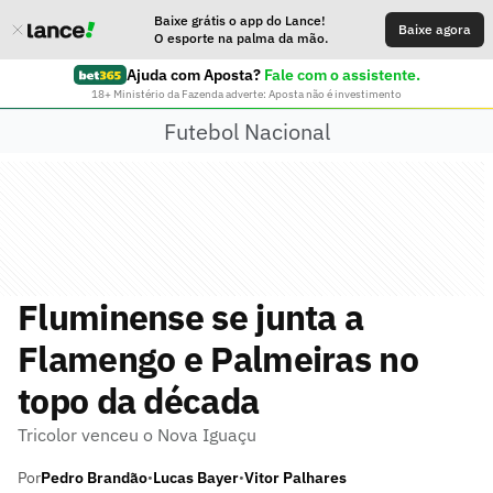
Baixe grátis o app do Lance!
Baixe agora
O esporte na palma da mão.
Ajuda com Aposta?
Fale com o assistente.
18+ Ministério da Fazenda adverte: Aposta não é investimento
Futebol Nacional
Fluminense se junta a
Flamengo e Palmeiras no
topo da década
Tricolor venceu o Nova Iguaçu
Por
Pedro Brandão
Lucas Bayer
Vitor Palhares
•
•