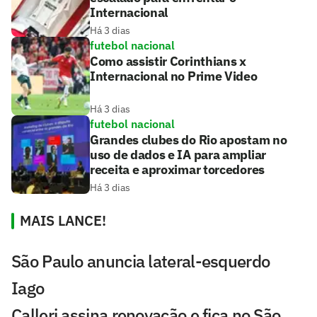
Internacional
Há 3 dias
futebol nacional
Como assistir Corinthians x
Internacional no Prime Video
Há 3 dias
futebol nacional
Grandes clubes do Rio apostam no
uso de dados e IA para ampliar
receita e aproximar torcedores
Há 3 dias
MAIS LANCE!
São Paulo anuncia lateral-esquerdo
Iago
Calleri assina renovação e fica no São