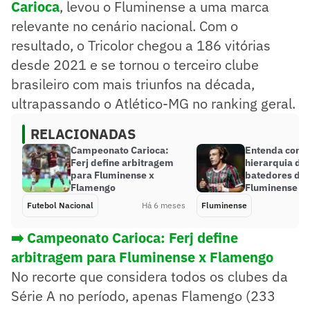
Carioca
, levou o Fluminense a uma marca
relevante no cenário nacional. Com o
resultado, o Tricolor chegou a 186 vitórias
desde 2021 e se tornou o terceiro clube
brasileiro com mais triunfos na década,
ultrapassando o Atlético-MG no ranking geral.
RELACIONADAS
Campeonato Carioca:
Entenda como 
Ferj define arbitragem
hierarquia do
para Fluminense x
batedores de 
Flamengo
Fluminense
Futebol Nacional
Há 6 meses
Fluminense
➡️ Campeonato Carioca: Ferj define
arbitragem para Fluminense x Flamengo
No recorte que considera todos os clubes da
Série A no período, apenas Flamengo (233