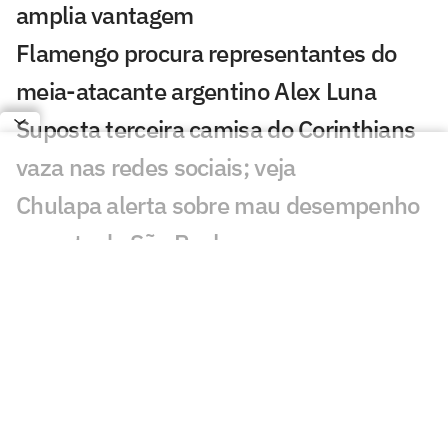
amplia vantagem
Flamengo procura representantes do
meia-atacante argentino Alex Luna
Suposta terceira camisa do Corinthians
vaza nas redes sociais; veja
Chulapa alerta sobre mau desempenho
recente do São Paulo
Atlético confirma acordo por Kevin
Castaño, do River Plate
Confira escalação do Cruzeiro contra o
Mirassol e onde assistir
Clique e vote: no Dia dos Pais, escolha a