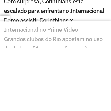
Com surpresa, Corinthians está
escalado para enfrentar o Internacional
Como assistir Corinthians x
Internacional no Prime Video
Grandes clubes do Rio apostam no uso
de dados e IA para ampliar receita e
aproximar torcedores
São Paulo anuncia lateral-esquerdo
Iago
Calleri assina renovação e fica no São
Paulo
AO VIVO: Assista a Corinthians x