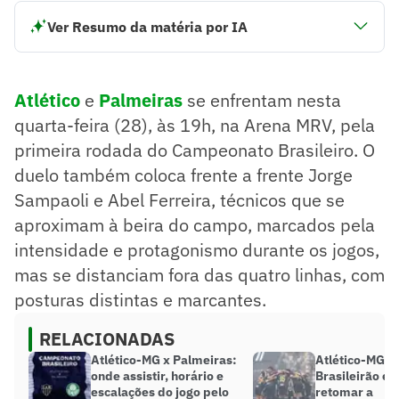
Ver Resumo da matéria por IA
Atlético e Palmeiras se enfrentam nesta quarta-feira (28),
às 19h, na Arena MRV, pela primeira rodada do Campeonato
Brasileiro. O duelo também coloca frente a frente Jorge
Atlético
e
Palmeiras
se enfrentam nesta
Sampaoli e Abel Ferreira, técnicos que se aproximam à
beira do campo, marcados pela intensidade e
quarta-feira (28), às 19h, na Arena MRV, pela
protagonismo durante os jogos, mas se distanciam fora das
primeira rodada do Campeonato Brasileiro. O
quatro linhas, com posturas distintas e marcantes.
duelo também coloca frente a frente Jorge
Resumo supervisionado pelo jornalista!
Sampaoli e Abel Ferreira, técnicos que se
aproximam à beira do campo, marcados pela
intensidade e protagonismo durante os jogos,
mas se distanciam fora das quatro linhas, com
posturas distintas e marcantes.
RELACIONADAS
Atlético-MG x Palmeiras:
Atlético-MG in
onde assistir, horário e
Brasileirão e
escalações do jogo pelo
retomar a