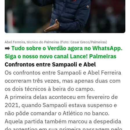
Abel Ferreira, técnico do Palmeiras (Foto: Cesar Greco/Palmeiras)
➡️
Tudo sobre o Verdão agora no WhatsApp.
Siga o nosso novo canal Lance! Palmeiras
Confrontos entre Sampaoli e Abel
Os confrontos entre Sampaoli e Abel Ferreira
ocorreram três vezes, mas apenas duas com
os dois técnicos à beira do campo.
A primeira delas aconteceu em fevereiro de
2021, quando Sampaoli estava suspenso e
não pôde comandar o Atlético no banco.
Aquela partida também marcou a despedida
do argentino em sua primeira passagem pelo