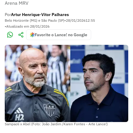
Arena MRV
Por
Artur Henrique
Vitor Palhares
•
Belo Horizonte (MG) e São Paulo (SP)
•
28/01/2026
12:55
•
Atualizado em
28/01/2026
Favorite o Lance! no Google
Sampaoli x Abel (Foto: João Jardim /Karen Fontes - Arte Lance!)