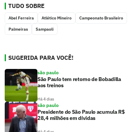
TUDO SOBRE
Abel Ferreira
Atlético Mineiro
Campeonato Brasileiro
Palmeiras
Sampaoli
SUGERIDA PARA VOCÊ!
são paulo
São Paulo tem retorno de Bobadilla
aos treinos
Há 4 dias
são paulo
Presidente do São Paulo acumula R$
28,4 milhões em dívidas
Há 4 dias