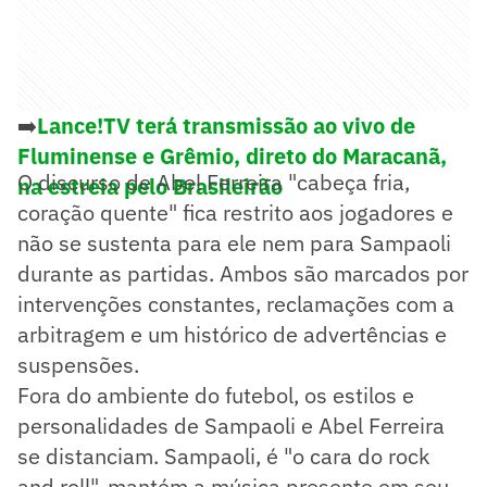
➡️
Lance!TV terá transmissão ao vivo de
Fluminense e Grêmio, direto do Maracanã,
O discurso de Abel Ferreira "cabeça fria,
na estreia pelo Brasileirão
coração quente" fica restrito aos jogadores e
não se sustenta para ele nem para Sampaoli
durante as partidas. Ambos são marcados por
intervenções constantes, reclamações com a
arbitragem e um histórico de advertências e
suspensões.
Fora do ambiente do futebol, os estilos e
personalidades de Sampaoli e Abel Ferreira
se distanciam. Sampaoli, é "o cara do rock
and roll", mantém a música presente em seu