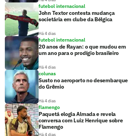
futebol internacional
John Textor contesta mudança
societária em clube da Bélgica
Há 4 dias
futebol internacional
20 anos de Rayan: o que mudou em
um ano para o prodígio brasileiro
Há 4 dias
colunas
Susto no aeroporto no desembarque
do Grêmio
Há 4 dias
flamengo
Paquetá elogia Almada e revela
conversa com Luiz Henrique sobre
Flamengo
Há 4 dias