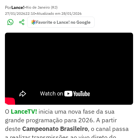
Por
Lance!
•
Rio de Janeiro (RJ)
27/01/2026
22:10
•
Atualizado em
28/01/2026
Favorite o Lance! no Google
O
LanceTV!
inicia uma nova fase da sua
grande programação para 2026. A partir
deste
Campeonato Brasileiro
, o canal passa
a realizar transmissões ao vivo direto do