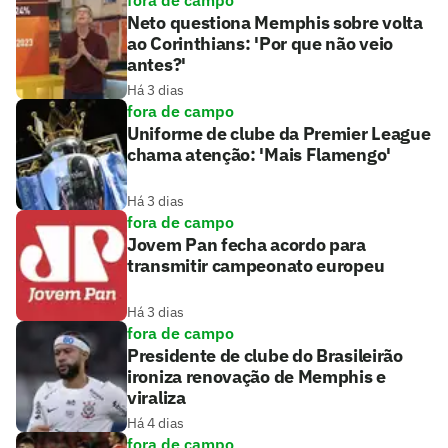
fora de campo
Neto questiona Memphis sobre volta
ao Corinthians: 'Por que não veio
antes?'
Há 3 dias
fora de campo
Uniforme de clube da Premier League
chama atenção: 'Mais Flamengo'
Há 3 dias
fora de campo
Jovem Pan fecha acordo para
transmitir campeonato europeu
Há 3 dias
fora de campo
Presidente de clube do Brasileirão
ironiza renovação de Memphis e
viraliza
Há 4 dias
fora de campo