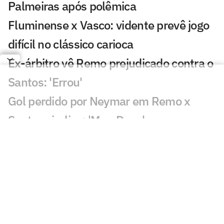
Palmeiras após polêmica
Fluminense x Vasco: vidente prevê jogo
difícil no clássico carioca
Ex-árbitro vê Remo prejudicado contra o
Santos: 'Errou'
Gol perdido por Neymar em Remo x
Santos viraliza: 'Meu Deus'
Lance de Gabigol em Remo x Santos
chama atenção: 'Inexplicável'
Decisão de Daronco em Remo x Santos
repercute: 'Não existe'
Chance perdida em Remo x Santos