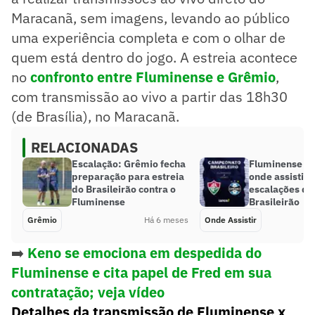
Maracanã, sem imagens, levando ao público
uma experiência completa e com o olhar de
quem está dentro do jogo. A estreia acontece
no
confronto entre Fluminense e Grêmio
,
com transmissão ao vivo a partir das 18h30
(de Brasília), no Maracanã.
RELACIONADAS
Escalação: Grêmio fecha
Fluminense x 
preparação para estreia
onde assistir 
do Brasileirão contra o
escalações da 
Fluminense
Brasileirão
Grêmio
Há 6 meses
Onde Assistir
➡️
Keno se emociona em despedida do
Fluminense e cita papel de Fred em sua
contratação; veja vídeo
Detalhes da transmissão de Fluminense x