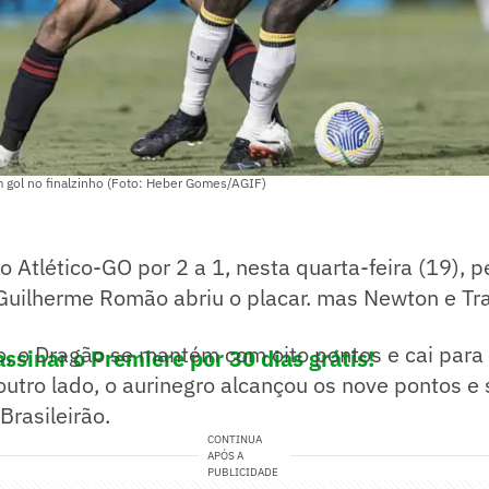
om gol no finalzinho (Foto: Heber Gomes/AGIF)
o Atlético-GO por 2 a 1, nesta quarta-feira (19), 
 Guilherme Romão abriu o placar. mas Newton e Tr
o, o Dragão se mantém com oito pontos e cai para
ssinar o Premiere por 30 dias grátis!
outro lado, o aurinegro alcançou os nove pontos e 
Brasileirão.
CONTINUA
APÓS A
PUBLICIDADE