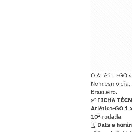
O Atlético-GO v
No mesmo dia, 
Brasileiro.
✅ FICHA TÉC
Atlético-GO 1 x
10ª rodada
🗓️
Data e horár