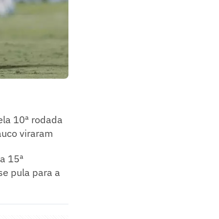
pela 10ª rodada
auco viraram
 a 15ª
se pula para a