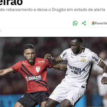
eirão
a do rebaixamento e deixa o Dragão em estado de alerta
Favorit
!