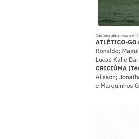
Criciúma ultrapassa o Atl
ATLÉTICO-GO (T
Ronaldo; Magui
Lucas Kal e Bar
CRICIÚMA (Técn
Alisson; Jonath
e Marquinhos Ga