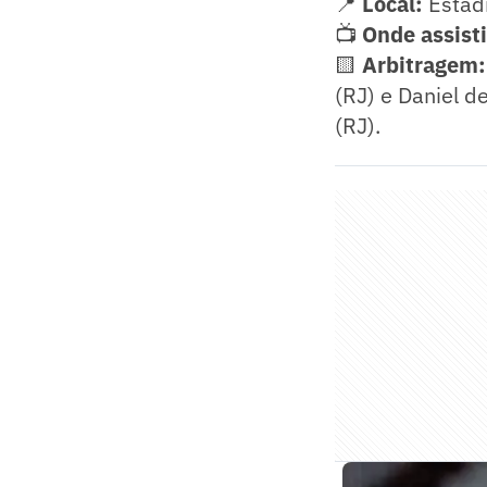
📍
Local:
Estádi
📺
Onde assisti
🟨
Arbitragem:
(RJ) e Daniel d
(RJ).