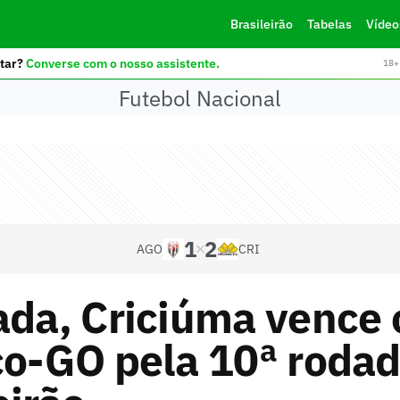
Brasileirão
Tabelas
Vídeo
tar?
Converse com o nosso assistente.
18+ 
Futebol Nacional
1
2
AGO
CRI
ada, Criciúma vence 
co-GO pela 10ª roda