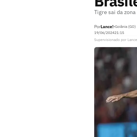
Brasil
Tigre sai da zon
Por
Lance!
•
Goiânia (GO)
19/06/2024
21:15
Supervisionado
por
Lance