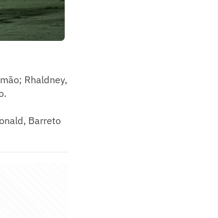
omão; Rhaldney,
o.
onald, Barreto