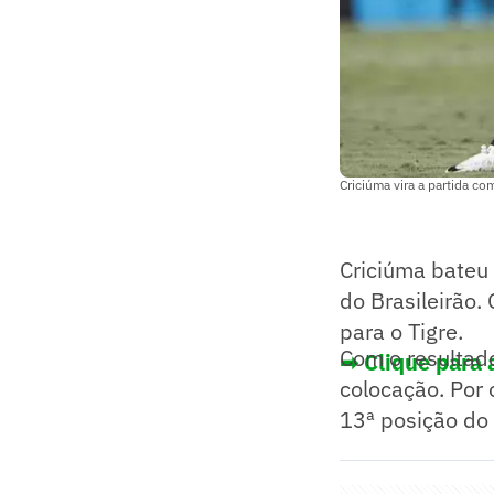
Criciúma vira a partida c
Criciúma bateu 
do Brasileirão.
para o Tigre.
Com o resultad
➡ Clique para a
colocação. Por 
13ª posição do 