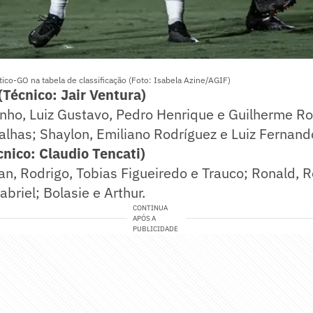
ético-GO na tabela de classificação (Foto: Isabela Azine/AGIF)
écnico: Jair Ventura)
nho, Luiz Gustavo, Pedro Henrique e Guilherme R
alhas; Shaylon, Emiliano Rodríguez e Luiz Fernand
ico: Claudio Tencati)
an, Rodrigo, Tobias Figueiredo e Trauco; Ronald, R
briel; Bolasie e Arthur.
CONTINUA
APÓS A
PUBLICIDADE