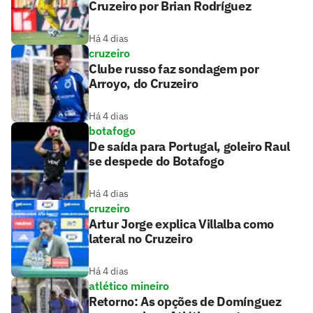
Cruzeiro por Brian Rodríguez
Há 4 dias
cruzeiro
Clube russo faz sondagem por
Arroyo, do Cruzeiro
Há 4 dias
botafogo
De saída para Portugal, goleiro Raul
se despede do Botafogo
Há 4 dias
cruzeiro
Artur Jorge explica Villalba como
lateral no Cruzeiro
Há 4 dias
atlético mineiro
Retorno: As opções de Domínguez