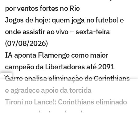
por ventos fortes no Rio
Jogos de hoje: quem joga no futebol e
onde assistir ao vivo – sexta-feira
(07/08/2026)
IA aponta Flamengo como maior
campeão da Libertadores até 2091
Garro analisa eliminação do Corinthians
e agradece apoio da torcida
Tironi no Lance!: Corinthians eliminado
preocupa dentro e fora de campo
Entenda o peso da queda na Copa do
Brasil para as finanças do Fluminense