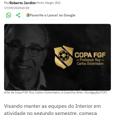
Por
Roberto Jardim
•
Porto Alegre (RS)
17/09/2025
10:00
Favorite o Lance! no Google
Arte da Copa FGF Ruy Carlos Ostermann, a Copinha (Arte: Divulgação/FGF)
Visando manter as equipes do Interior em
atividade no segundo semestre, começa