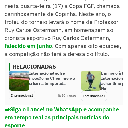
nesta quarta-feira (17) a Copa FGF, chamada
carinhosamente de Copinha. Neste ano, o
troféu do torneio levará o nome de Professor
Ruy Carlos Ostermann, em homenagem ao
cronista esportivo Ruy Carlos Ostermann,
falecido em junho
. Com apenas oito equipes,
a competição não terá a defesa do título.
RELACIONADAS
Internacional sofre
Em meio à tur
invasão no CT em meio à
Internacional
crise na temporada
achar time pa
Nal
Internacional
Há 10 meses
Internacional
➡️Siga o Lance! no WhatsApp e acompanhe
em tempo real as principais notícias do
esporte